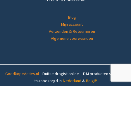
Blog
Mijn account
Verzenden & Retourneren
Algemene voorwaarden
GoedkopeActies.nl
- Duitse drogist online – DM producten voordelig
thuisbezorgd in
Nederland
&
België
Op voorraad (1-4 werkdagen levertijd)