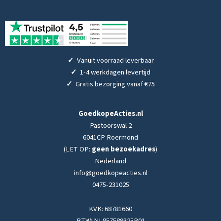
✓
Vanuit voorraad leverbaar
✓
1-4 werkdagen levertijd
✓
Gratis bezorging vanaf €75
GoedkopeActies.nl
Pastoorswal 2
6041CP Roermond
(LET OP:
geen bezoekadres
)
Nederland
info@goedkopeacties.nl
0475-231025
KVK: 68781660
BTW: NL857589325B01