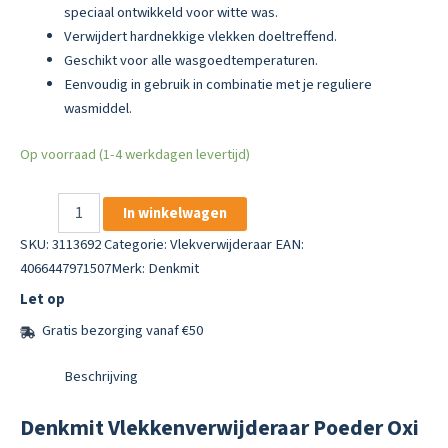
speciaal ontwikkeld voor witte was.
Verwijdert hardnekkige vlekken doeltreffend.
Geschikt voor alle wasgoedtemperaturen.
Eenvoudig in gebruik in combinatie met je reguliere
wasmiddel.
Op voorraad (1-4 werkdagen levertijd)
Denkmit
In winkelwagen
Vlekkenverwijderaar
Poeder
SKU:
3113692
Categorie:
Vlekverwijderaar
EAN:
Oxi
4066447971507
Merk:
Denkmit
Power
Let op
Wit
aantal
Gratis bezorging vanaf €50
Beschrijving
Denkmit Vlekkenverwijderaar Poeder Oxi