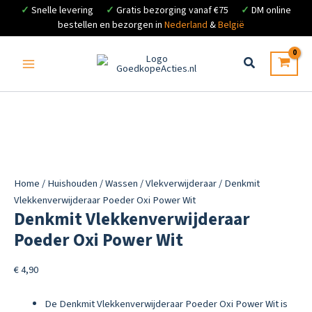
✓
Snelle levering
✓
Gratis bezorging vanaf €75
✓
DM online
bestellen en bezorgen in
Nederland
&
België
Ga
naar
de
inhoud
Home
/
Huishouden
/
Wassen
/
Vlekverwijderaar
/ Denkmit
Vlekkenverwijderaar Poeder Oxi Power Wit
Denkmit Vlekkenverwijderaar
Poeder Oxi Power Wit
€
4,90
De Denkmit Vlekkenverwijderaar Poeder Oxi Power Wit is