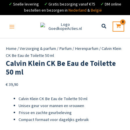
✓
Snelle levering
✓
Gratis bezorging vanaf €75
✓
DM online
bestellen en bezorgen in
Nederland
&
België
Ga
naar
de
inhoud
Home
/
Verzorging & parfum
/
Parfum
/
Herenparfum
/ Calvin Klein
CK Be Eau de Toilette 50 ml
Calvin Klein CK Be Eau de Toilette
50 ml
€
39,90
Calvin Klein CK Be Eau de Toilette 50 ml
Unisex geur voor mannen en vrouwen
Frisse en zachte geurbeleving
Compact formaat voor dagelijks gebruik