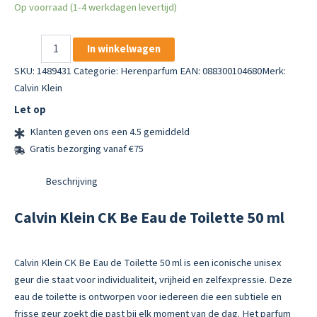
Op voorraad (1-4 werkdagen levertijd)
Calvin
In winkelwagen
Klein
CK
SKU:
1489431
Categorie:
Herenparfum
EAN: 088300104680
Merk:
Be
Calvin Klein
Eau
Let op
de
Toilette
Klanten geven ons een 4.5 gemiddeld
50
Gratis bezorging vanaf €75
ml
aantal
Beschrijving
Calvin Klein CK Be Eau de Toilette 50 ml
Calvin Klein CK Be Eau de Toilette 50 ml is een iconische unisex
geur die staat voor individualiteit, vrijheid en zelfexpressie. Deze
eau de toilette is ontworpen voor iedereen die een subtiele en
frisse geur zoekt die past bij elk moment van de dag. Het parfum