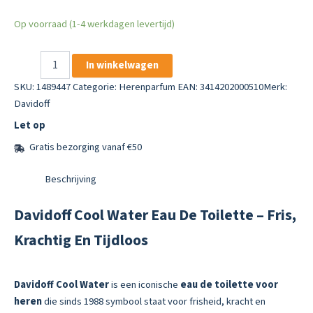
Op voorraad (1-4 werkdagen levertijd)
Davidoff
In winkelwagen
Cool
Water
SKU:
1489447
Categorie:
Herenparfum
EAN: 3414202000510
Merk:
Eau
Davidoff
De
Let op
Toilette
40
Gratis bezorging vanaf €50
Ml
aantal
Beschrijving
Davidoff Cool Water Eau De Toilette – Fris,
Krachtig En Tijdloos
Davidoff Cool Water
is een iconische
eau de toilette voor
heren
die sinds 1988 symbool staat voor frisheid, kracht en