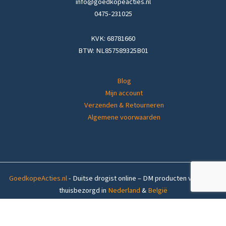
info@goedkopeacties.nl
0475-231025
KVK: 68781660
BTW: NL857589325B01
Blog
Mijn account
Verzenden & Retourneren
Algemene voorwaarden
GoedkopeActies.nl
- Duitse drogist online – DM producten voordelig
thuisbezorgd in
Nederland
&
België