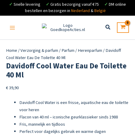
✓
Snelle levering
✓
Gratis bezorging vanaf €75
✓
DM online
bestellen en bezorgen in
Nederland
&
België
Ga
naar
de
inhoud
Home
/
Verzorging & parfum
/
Parfum
/
Herenparfum
/ Davidoff
Cool Water Eau De Toilette 40 Ml
Davidoff Cool Water Eau De Toilette
40 Ml
€
39,90
Davidoff Cool Water is een frisse, aquatische eau de toilette
voor heren
Flacon van 40 ml – iconische geurklassieker sinds 1988
Fris, mannelijk en tijdloos
Perfect voor dagelijks gebruik en warme dagen