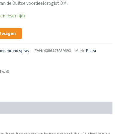
an de Duitse voordeeldrogist DM.
n levertijd)
elwagen
onnebrand spray
EAN: 4066447859690
Merk:
Balea
f €50