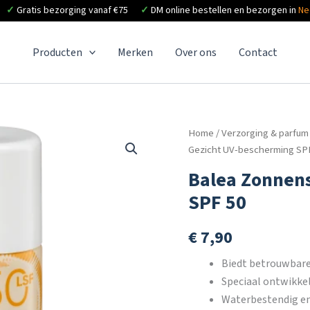
✓
Gratis bezorging vanaf €75
✓
DM online bestellen en bezorgen in
Ne
Producten
Merken
Over ons
Contact
Home
/
Verzorging & parfum
Gezicht UV-bescherming SP
Balea Zonnen
SPF 50
€
7,90
Biedt betrouwbare
Speciaal ontwikkel
Waterbestendig en