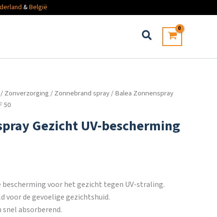
derland
&
België
/
Zonverzorging
/
Zonnebrand spray
/ Balea Zonnenspray
F 50
spray Gezicht UV-bescherming
 bescherming voor het gezicht tegen UV-straling.
d voor de gevoelige gezichtshuid.
 snel absorberend.