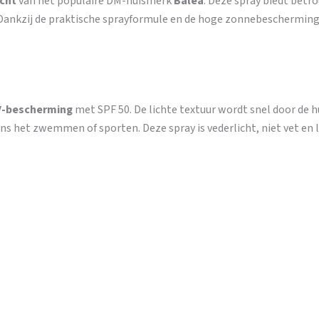
cht
van het populaire DM-huismerk
Balea
. Deze spray biedt bet
 Dankzij de praktische sprayformule en de hoge zonnebeschermings
V-bescherming
met SPF 50. De lichte textuur wordt snel door de 
s het zwemmen of sporten. Deze spray is vederlicht, niet vet en l