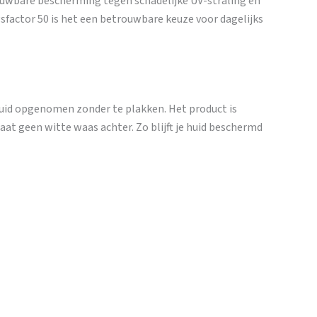
rouwbare bescherming tegen schadelijke UV-straling en
factor 50 is het een betrouwbare keuze voor dagelijks
huid opgenomen zonder te plakken. Het product is
aat geen witte waas achter. Zo blijft je huid beschermd