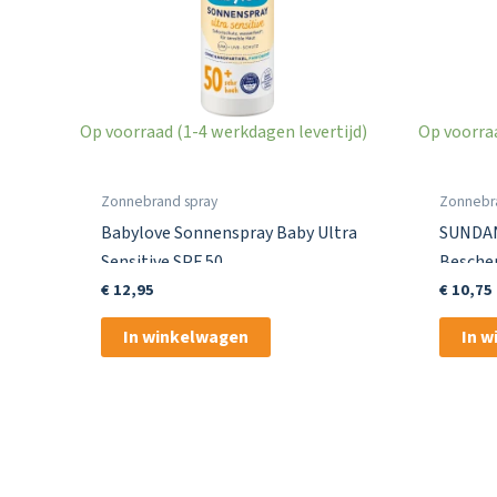
Op voorraad (1-4 werkdagen levertijd)
Op voorraa
Zonnebrand spray
Zonnebr
Babylove Sonnenspray Baby Ultra
SUNDAN
Sensitive SPF 50
Bescher
€
12,95
€
10,75
In winkelwagen
In 