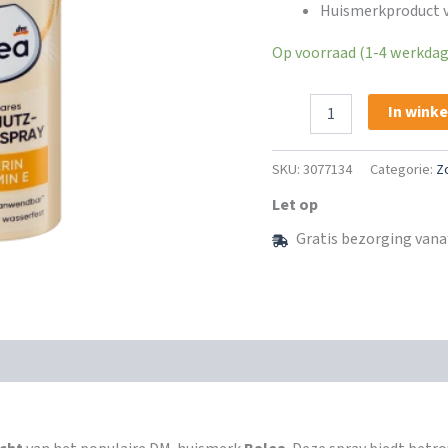
Huismerkproduct v
Op voorraad (1-4 werkdage
Balea
In wink
Zonnenspray
Gezicht
UV-
SKU:
3077134
Categorie:
Z
bescherming
SPF
Let op
50
Gratis bezorging vana
aantal