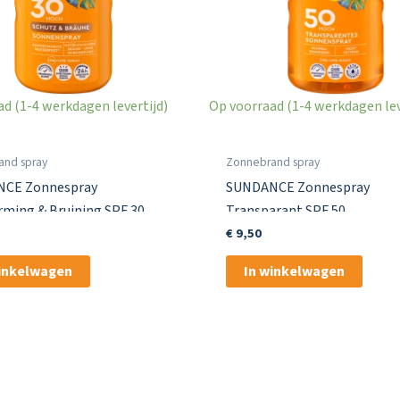
d (1-4 werkdagen levertijd)
Op voorraad (1-4 werkdagen lev
and spray
Zonnebrand spray
CE Zonnespray
SUNDANCE Zonnespray
ming & Bruining SPF 30
Transparant SPF 50
€
9,50
winkelwagen
In winkelwagen