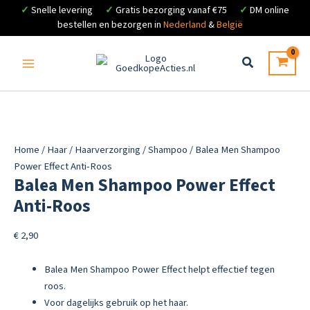
✓
Snelle levering
✓
Gratis bezorging vanaf €75
✓
DM online
bestellen en bezorgen in
Nederland
&
België
Ga
naar
de
inhoud
Home
/
Haar
/
Haarverzorging
/
Shampoo
/ Balea Men Shampoo
Power Effect Anti-Roos
Balea Men Shampoo Power Effect
Anti-Roos
€
2,90
Balea Men Shampoo Power Effect helpt effectief tegen
roos.
Voor dagelijks gebruik op het haar.