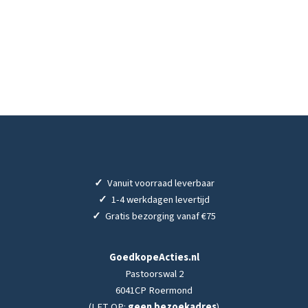
✓
Vanuit voorraad leverbaar
✓
1-4 werkdagen levertijd
✓
Gratis bezorging vanaf €75
GoedkopeActies.nl
Pastoorswal 2
6041CP Roermond
(LET OP:
geen bezoekadres
)