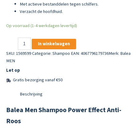
Met actieve bestanddelen tegen schilfers.
Verzacht de hoofdhuid.
Op voorraad (1-4 werkdagen levertijd)
Balea
In winkelwagen
Men
Shampoo
SKU:
1569599
Categorie:
Shampoo
EAN: 4067796179736
Merk:
Balea
Power
MEN
Effect
Let op
Anti-
Roos
Gratis bezorging vanaf €50
aantal
Beschrijving
Balea Men Shampoo Power Effect Anti-
Roos