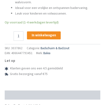
walvisvorm.
Ideaal voor een vrolijke en ontspannen badervaring.
Leuk voor kinderen en volwassenen.
Op voorraad (1-4 werkdagen levertijd)
Balea
In winkelwagen
Badbruistablet
Wal
aantal
SKU:
3037862
Categorie:
Badschuim & Badzout
EAN: 4066447793451
Merk:
Balea
Let op
Klanten geven ons een 4.5 gemiddeld
Gratis bezorging vanaf €75
Beschrijving