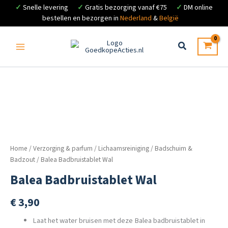
✓
Snelle levering
✓
Gratis bezorging vanaf €75
✓
DM online
bestellen en bezorgen in
Nederland
&
België
Ga
naar
de
inhoud
Home
/
Verzorging & parfum
/
Lichaamsreiniging
/
Badschuim &
Badzout
/ Balea Badbruistablet Wal
Balea Badbruistablet Wal
€
3,90
Laat het water bruisen met deze Balea badbruistablet in