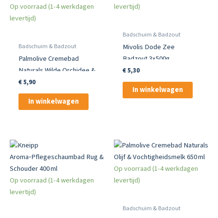
Op voorraad (1-4 werkdagen
levertijd)
levertijd)
Badschuim & Badzout
Badschuim & Badzout
Mivolis Dode Zee
Palmolive Cremebad
Badzout 3x500g
Naturals Wilde Orchidee &
€
5,30
Vochtigheidsmelk 650 ml
€
5,90
In winkelwagen
In winkelwagen
Op voorraad (1-4 werkdagen
Op voorraad (1-4 werkdagen
levertijd)
levertijd)
Badschuim & Badzout