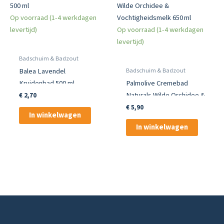
Op voorraad (1-4 werkdagen
levertijd)
Op voorraad (1-4 werkdagen
levertijd)
Badschuim & Badzout
Badschuim & Badzout
Balea Lavendel
Kruidenbad 500 ml
Palmolive Cremebad
Naturals Wilde Orchidee &
€
2,70
Vochtigheidsmelk 650 ml
€
5,90
In winkelwagen
In winkelwagen