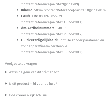
:contentReference[oaicite:9]{index=9}
Inhoud:
500 ml :contentReference[oaicite:10]{index=10}
EAN/GTIN:
8008970056579
:contentReference[oaicite:11]{index=11}
dm‑Artikelnummer:
3040561
:contentReference[oaicite:12]{index=12}
Huidverträgelijkheid:
Formule zonder parabenen en
zonder paraffine/mineralenolie
:contentReference[oaicite:13]{index=13}
Veelgestelde vragen
Wat is de geur van dit crèmebad?
Is dit product mild voor de huid?
Hoe creëer ik rijk schuim?