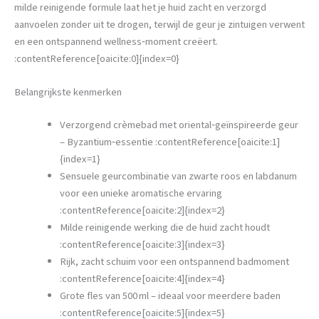
milde reinigende formule laat het je huid zacht en verzorgd
aanvoelen zonder uit te drogen, terwijl de geur je zintuigen verwent
en een ontspannend wellness‑moment creëert.
:contentReference[oaicite:0]{index=0}
Belangrijkste kenmerken
Verzorgend crèmebad met oriental‑geïnspireerde geur
– Byzantium‑essentie :contentReference[oaicite:1]
{index=1}
Sensuele geurcombinatie van zwarte roos en labdanum
voor een unieke aromatische ervaring
:contentReference[oaicite:2]{index=2}
Milde reinigende werking die de huid zacht houdt
:contentReference[oaicite:3]{index=3}
Rijk, zacht schuim voor een ontspannend badmoment
:contentReference[oaicite:4]{index=4}
Grote fles van 500 ml – ideaal voor meerdere baden
:contentReference[oaicite:5]{index=5}