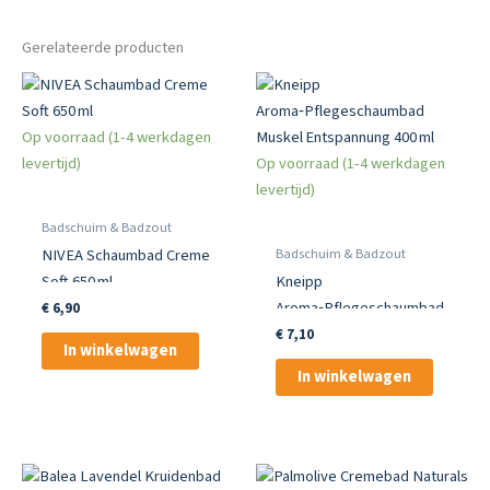
Gerelateerde producten
Op voorraad (1-4 werkdagen
levertijd)
Op voorraad (1-4 werkdagen
levertijd)
Badschuim & Badzout
Badschuim & Badzout
NIVEA Schaumbad Creme
Soft 650 ml
Kneipp
Aroma‑Pflegeschaumbad
€
6,90
Muskel Entspannung
€
7,10
In winkelwagen
400 ml
In winkelwagen