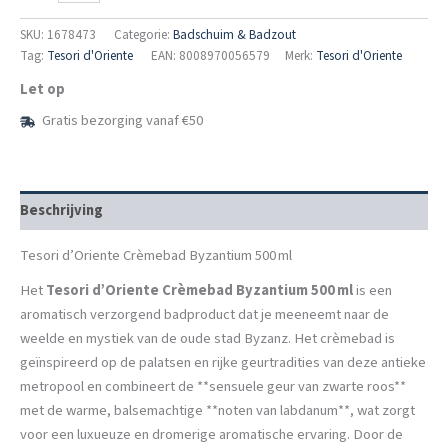
Crèmebad
Byzantium
SKU:
1678473
Categorie:
Badschuim & Badzout
500 ml
Tag:
Tesori d'Oriente
EAN: 8008970056579
Merk:
Tesori d'Oriente
aantal
Let op
Gratis bezorging vanaf €50
Beschrijving
Tesori d’Oriente Crèmebad Byzantium 500 ml
Het
Tesori d’Oriente Crèmebad Byzantium 500 ml
is een
aromatisch verzorgend badproduct dat je meeneemt naar de
weelde en mystiek van de oude stad Byzanz. Het crèmebad is
geïnspireerd op de palatsen en rijke geurtradities van deze antieke
metropool en combineert de **sensuele geur van zwarte roos**
met de warme, balsemachtige **noten van labdanum**, wat zorgt
voor een luxueuze en dromerige aromatische ervaring. Door de