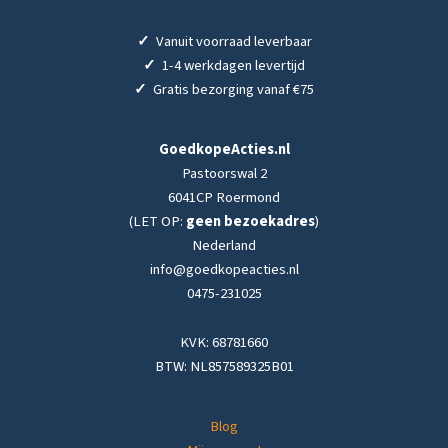
✓
Vanuit voorraad leverbaar
✓
1-4 werkdagen levertijd
✓
Gratis bezorging vanaf €75
GoedkopeActies.nl
Pastoorswal 2
6041CP Roermond
(LET OP:
geen bezoekadres
)
Nederland
info@goedkopeacties.nl
0475-231025
KVK: 68781660
BTW: NL857589325B01
Blog