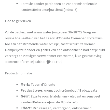
Formule zonder parabenen en zonder mineralenolie
:contentReference[oaicite:6]{index=6}
Hoe te gebruiken
Vul de badkuip met warm water (ongeveer 36–38 °C). Voeg een
royale hoeveelheid van het Tesori d’Oriente Crèmebad Byzantium
toe aan het stromende water om rijk, zacht schuim te vormen.
Dompel jezelf onder en geniet van een ontspannend bad dat je huid
verzorgt en zintuigen verwent met een warme, luxe geurbeleving.
:contentReference[oaicite:7]{index=7}
Productinformatie
Merk:
Tesori d’Oriente
Producttype:
Aromatisch crèmebad / Badezusatz
Geur:
Zwarte roos & labdanum – elegant en sensueel
:contentReference[oaicite:8]{index=8}
Effect:
Mild reinigen, verzorgend, ontspannend