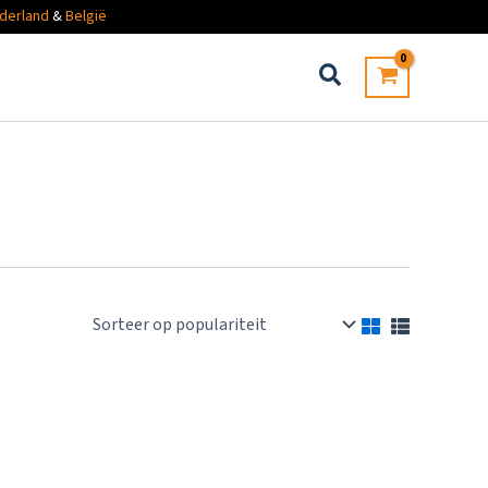
derland
&
België