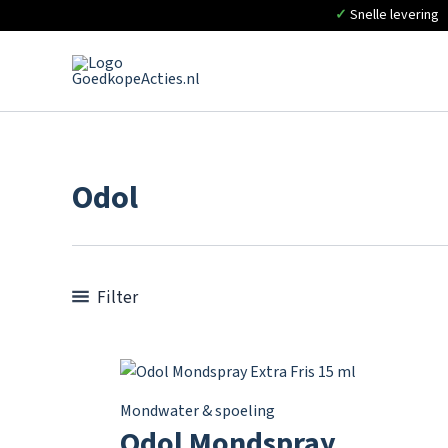
✓
Snelle levering
Ga
naar
de
inhoud
Odol
Filter
Mondwater & spoeling
Odol Mondspray