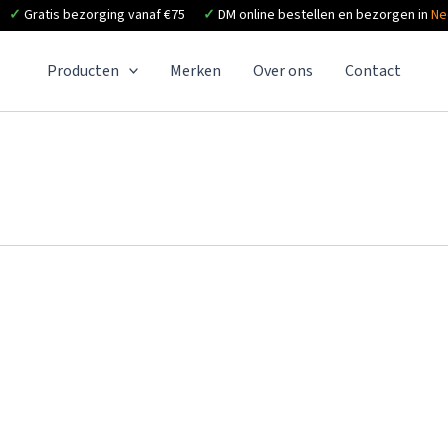
✓
Gratis bezorging vanaf €75
✓
DM online bestellen en bezorgen in
Ne
Producten
Merken
Over ons
Contact