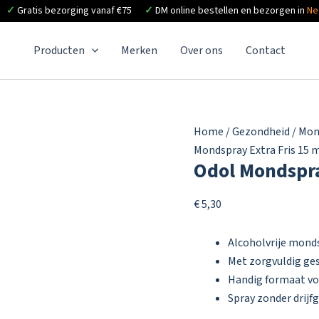
✓
Gratis bezorging vanaf €75
✓
DM online bestellen en bezorgen in
Ne
Producten
Merken
Over ons
Contact
Home
/
Gezondheid
/
Mon
Mondspray Extra Fris 15 
Odol Mondspra
€
5,30
Alcoholvrije monds
Met zorgvuldig ge
Handig formaat v
Spray zonder drijfg