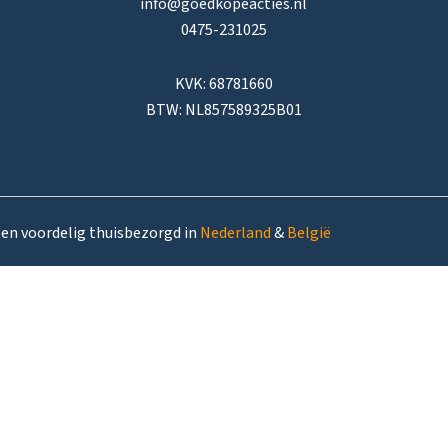
info@goedkopeacties.nl
0475-231025
KVK: 68781660
BTW: NL857589325B01
ten voordelig thuisbezorgd in
Nederland
&
België