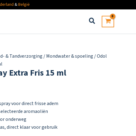
derland
&
België
d- & Tandverzorging
/
Mondwater & spoeling
/ Odol
ml
y Extra Fris 15 ml
pray voor direct frisse adem
selecteerde aromaoliën
oor onderweg
as, direct klaar voor gebruik