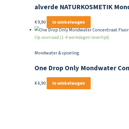
alverde NATURKOSMETIK Mondt
€
9,90
In winkelwagen
Op voorraad (1-4 werkdagen levertijd)
Mondwater & spoeling
One Drop Only Mondwater Conc
€
6,90
In winkelwagen