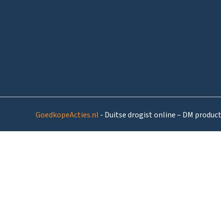
GoedkopeActies.nl
- Duitse drogist online – DM produc