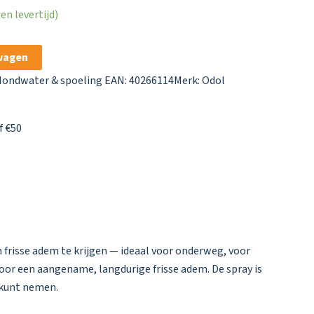
n levertijd)
wagen
ondwater & spoeling
EAN: 40266114
Merk:
Odol
f €50
 frisse adem te krijgen — ideaal voor onderweg, voor
oor een aangename, langdurige frisse adem. De spray is
e kunt nemen.