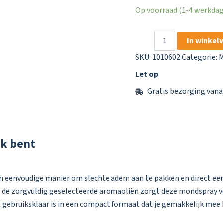
Op voorraad (1-4 werkdage
Odol
In winkel
Mondspray
Extra
SKU:
1010602
Categorie:
M
Fris
Let op
15
ml
Gratis bezorging vana
aantal
ok bent
en eenvoudige manier om slechte adem aan te pakken en direct een
ij de zorgvuldig geselecteerde aromaoliën zorgt deze mondspray v
ect gebruiksklaar is in een compact formaat dat je gemakkelijk me