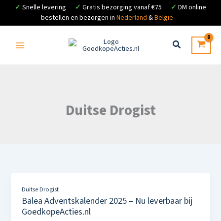
✓
Snelle levering
✓
Gratis bezorging vanaf €75
✓
DM online
bestellen en bezorgen in
Nederland
&
België
Ga
naar
de
inhoud
Duitse Drogist
Duitse Drogist
Balea Adventskalender 2025 – Nu leverbaar bij
GoedkopeActies.nl