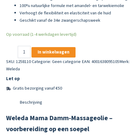
100% natuurlijke formule met amandel‑ en tarwekiemolie
Verhoogt de flexibiliteit en elasticiteit van de huid
Geschikt vanaf de 34e zwangerschapsweek
Op voorraad (1-4 werkdagen levertijd)
Weleda
In winkelwagen
Mama
Damm‑Massageolie
SKU:
1258110
Categorie:
Geen categorie
EAN: 4001638095105
Merk:
50 ml
Weleda
Perineum
Let op
Massageolie
Voor
Gratis bezorging vanaf €50
Bevalling
Voorbereiding
Beschrijving
aantal
Weleda Mama Damm‑Massageolie –
voorbereiding op een soepel