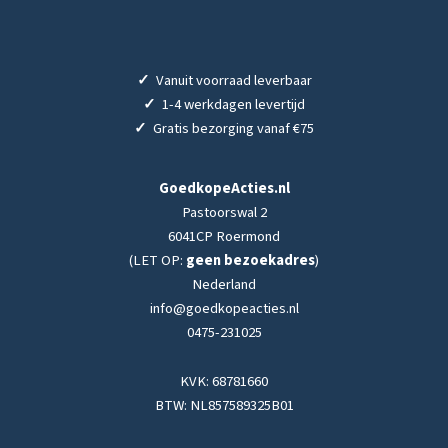
✓
Vanuit voorraad leverbaar
✓
1-4 werkdagen levertijd
✓
Gratis bezorging vanaf €75
GoedkopeActies.nl
Pastoorswal 2
6041CP Roermond
(LET OP:
geen bezoekadres
)
Nederland
info@goedkopeacties.nl
0475-231025
KVK: 68781660
BTW: NL857589325B01