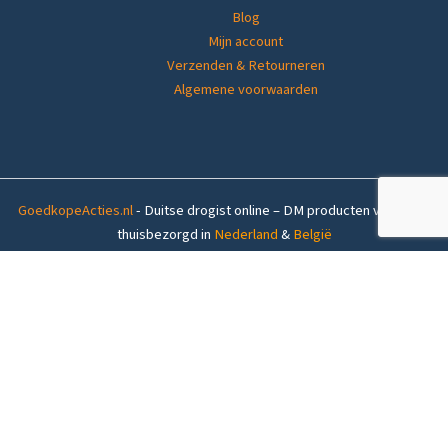
Blog
Mijn account
Verzenden & Retourneren
Algemene voorwaarden
GoedkopeActies.nl
- Duitse drogist online – DM producten voordelig
thuisbezorgd in
Nederland
&
België
Op voorraad (1-4 werkdagen levertijd)