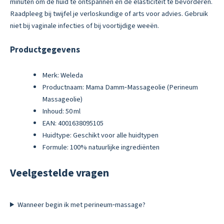
minuten om de huid te ontspannen en de elasticiteit te bevorderen.
Raadpleeg bij twijfel je verloskundige of arts voor advies. Gebruik
niet bij vaginale infecties of bij voortijdige weeën.
Productgegevens
Merk: Weleda
Productnaam: Mama Damm‑Massageolie (Perineum
Massageolie)
Inhoud: 50 ml
EAN: 4001638095105
Huidtype: Geschikt voor alle huidtypen
Formule: 100% natuurlijke ingrediënten
Veelgestelde vragen
Wanneer begin ik met perineum‑massage?