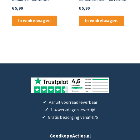
Wenkbrauwpotlood
Wenkbrauwgel 24H Brow
Waterdrop Waterproof
Control Liquid Soap 8 ml
€
5,90
€
5,90
020 Bruin
In winkelwagen
In winkelwagen
✓
Vanuit voorraad leverbaar
✓
1-4 werkdagen levertijd
✓
Gratis bezorging vanaf €75
GoedkopeActies.nl