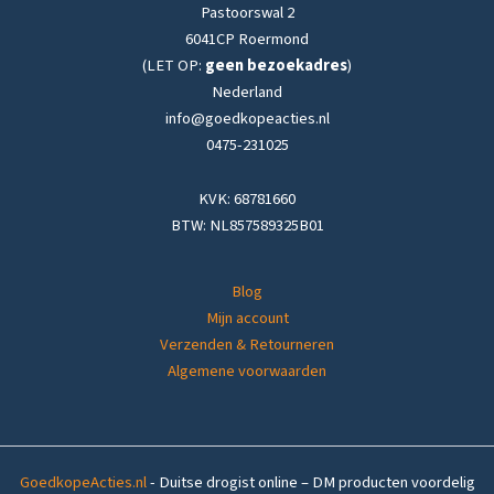
Pastoorswal 2
6041CP Roermond
(LET OP:
geen bezoekadres
)
Nederland
info@goedkopeacties.nl
0475-231025
KVK: 68781660
BTW: NL857589325B01
Blog
Mijn account
Verzenden & Retourneren
Algemene voorwaarden
GoedkopeActies.nl
- Duitse drogist online – DM producten voordelig