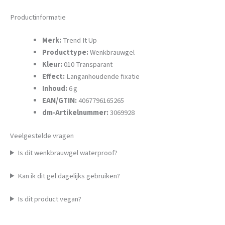
Productinformatie
Merk:
Trend It Up
Producttype:
Wenkbrauwgel
Kleur:
010 Transparant
Effect:
Langanhoudende fixatie
Inhoud:
6 g
EAN/GTIN:
4067796165265
dm‑Artikelnummer:
3069928
Veelgestelde vragen
Is dit wenkbrauwgel waterproof?
Kan ik dit gel dagelijks gebruiken?
Is dit product vegan?