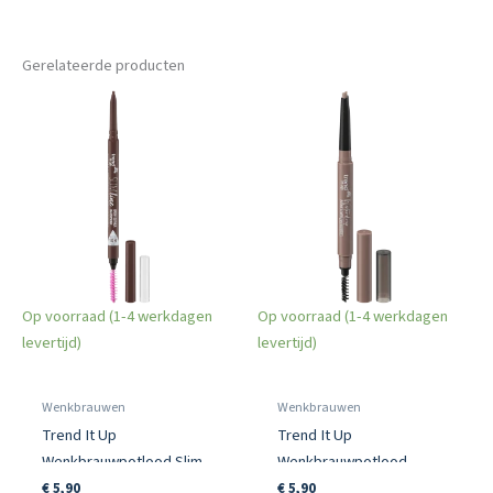
Gerelateerde producten
Op voorraad (1-4 werkdagen
Op voorraad (1-4 werkdagen
levertijd)
levertijd)
Wenkbrauwen
Wenkbrauwen
Trend It Up
Trend It Up
Wenkbrauwpotlood Slim
Wenkbrauwpotlood
Line Definer 040
Waterdrop Waterproof
€
5,90
€
5,90