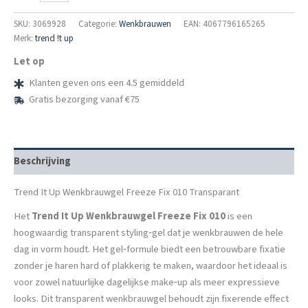
Up
Wenkbrauwgel
SKU:
3069928
Categorie:
Wenkbrauwen
EAN: 4067796165265
Freeze
Merk:
trend !t up
Fix
Let op
010
Transparant
Klanten geven ons een 4.5 gemiddeld
aantal
Gratis bezorging vanaf €75
Beschrijving
Trend It Up Wenkbrauwgel Freeze Fix 010 Transparant
Het
Trend It Up Wenkbrauwgel Freeze Fix 010
is een
hoogwaardig transparent styling‑gel dat je wenkbrauwen de hele
dag in vorm houdt. Het gel‑formule biedt een betrouwbare fixatie
zonder je haren hard of plakkerig te maken, waardoor het ideaal is
voor zowel natuurlijke dagelijkse make‑up als meer expressieve
looks. Dit transparent wenkbrauwgel behoudt zijn fixerende effect