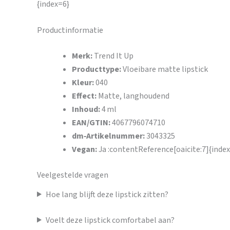
{index=6}
Productinformatie
Merk:
Trend It Up
Producttype:
Vloeibare matte lipstick
Kleur:
040
Effect:
Matte, langhoudend
Inhoud:
4 ml
EAN/GTIN:
4067796074710
dm‑Artikelnummer:
3043325
Vegan:
Ja :contentReference[oaicite:7]{inde
Veelgestelde vragen
Hoe lang blijft deze lipstick zitten?
Voelt deze lipstick comfortabel aan?