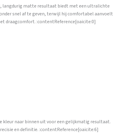
d, langdurig matte resultaat biedt met een ultralichte
onder snel af te geven, terwijl hij comfortabel aanvoelt
met draagcomfort. :contentReference[oaicite:0]
e kleur naar binnen uit voor een gelijkmatig resultaat.
ecisie en definitie. :contentReference[oaicite:6]