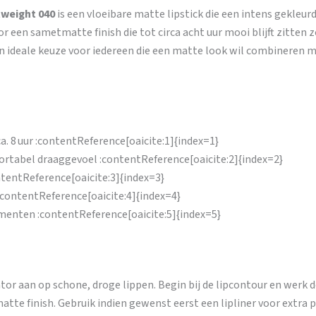
tweight 040
is een vloeibare matte lipstick die een intens gekleur
r een sametmatte finish die tot circa acht uur mooi blijft zitten z
en ideale keuze voor iedereen die een matte look wil combineren 
a. 8 uur :contentReference[oaicite:1]{index=1}
fortabel draaggevoel :contentReference[oaicite:2]{index=2}
ntentReference[oaicite:3]{index=3}
:contentReference[oaicite:4]{index=4}
omenten :contentReference[oaicite:5]{index=5}
tor aan op schone, droge lippen. Begin bij de lipcontour en werk d
tte finish. Gebruik indien gewenst eerst een lipliner voor extra pr