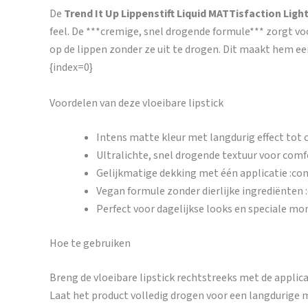
De
Trend It Up Lippenstift Liquid MATTisfaction Ligh
feel. De ***cremige, snel drogende formule*** zorgt voo
op de lippen zonder ze uit te drogen. Dit maakt hem e
{index=0}
Voordelen van deze vloeibare lipstick
Intens matte kleur met langdurig effect tot c
Ultralichte, snel drogende textuur voor com
Gelijkmatige dekking met één applicatie :co
Vegan formule zonder dierlijke ingrediënten 
Perfect voor dagelijkse looks en speciale m
Hoe te gebruiken
Breng de vloeibare lipstick rechtstreeks met de applica
Laat het product volledig drogen voor een langdurige ma