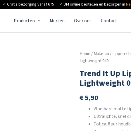
✓
Gratis bezorging vanaf €75
✓
DM online bestellen en bezorgen in
Ne
Producten
Merken
Over ons
Contact
Home
/
Make-up
/
Lippen
/
L
Lightweight 040
Trend It Up Li
Lightweight 
€
5,90
Vloeibare matte li
Ultralichte, snel 
Tot ca. 8 uur houd