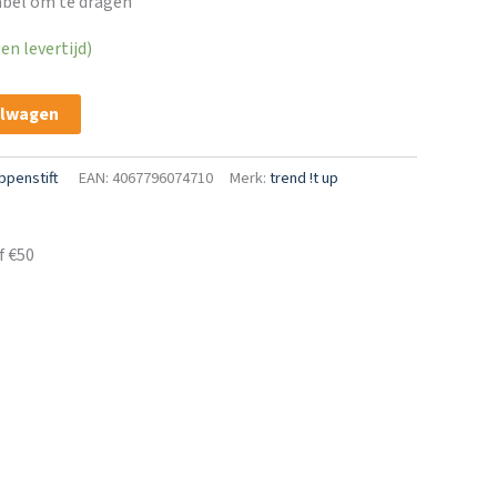
bel om te dragen
n levertijd)
elwagen
ppenstift
EAN: 4067796074710
Merk:
trend !t up
f €50