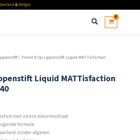
derland
&
België
ippenstift
/ Trend It Up Lippenstift Liquid MATTisfaction
ppenstift Liquid MATTisfaction
040
pstick met intens kleurresultaat
drogende formule
baarheid zonder afgeven