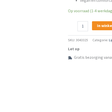
Vegan en comforta
Op voorraad (1-4 werkdage
Trend
In wink
It
Up
Lippenstift
SKU:
3043325
Categorie:
Li
Liquid
MATTisfaction
Let op
Lightweight
Gratis bezorging vana
040
aantal