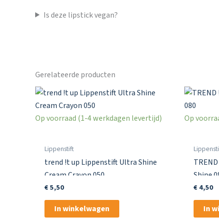
Is deze lipstick vegan?
Gerelateerde producten
Op voorraad (1-4 werkdagen levertijd)
Op voorraa
Lippenstift
Lippensti
trend !t up Lippenstift Ultra Shine
TREND !
Cream Crayon 050
Shine 0
€
5,50
€
4,50
In winkelwagen
In 