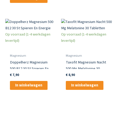
Op voorraad (1-4 werkdagen
Op voorraad (1-4 werkdagen
levertijd)
levertijd)
Magnesium
Magnesium
Doppelherz Magnesium
Taxofit Magnesium Nacht
500 B12 30 St Spieren En
500 Mg Melatonine 30
Energie
Tabletten
€
7,90
€
8,90
In winkelwagen
In winkelwagen