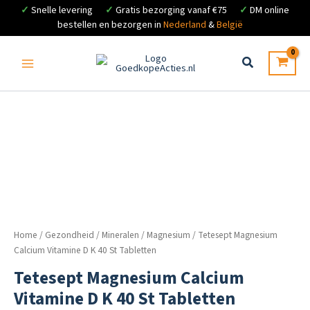
✓
Snelle levering
✓
Gratis bezorging vanaf €75
✓
DM online
bestellen en bezorgen in
Nederland
&
België
Ga
naar
de
inhoud
Home
/
Gezondheid
/
Mineralen
/
Magnesium
/ Tetesept Magnesium
Calcium Vitamine D K 40 St Tabletten
Tetesept Magnesium Calcium
Vitamine D K 40 St Tabletten