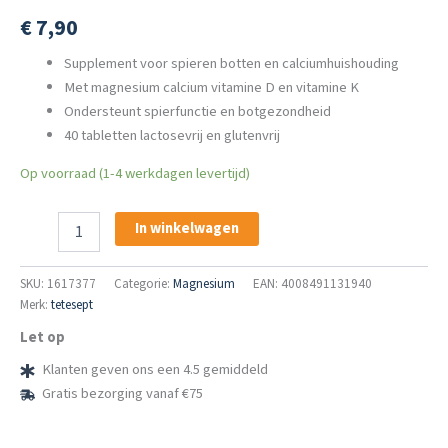
€
7,90
Supplement voor spieren botten en calciumhuishouding
Met magnesium calcium vitamine D en vitamine K
Ondersteunt spierfunctie en botgezondheid
40 tabletten lactosevrij en glutenvrij
Op voorraad (1-4 werkdagen levertijd)
Tetesept
In winkelwagen
Magnesium
Calcium
Vitamine
SKU:
1617377
Categorie:
Magnesium
EAN: 4008491131940
D
Merk:
tetesept
K
Let op
40
St
Klanten geven ons een 4.5 gemiddeld
Tabletten
Gratis bezorging vanaf €75
aantal