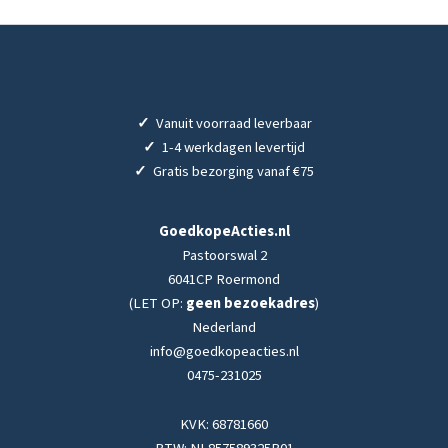
✓
Vanuit voorraad leverbaar
✓
1-4 werkdagen levertijd
✓
Gratis bezorging vanaf €75
GoedkopeActies.nl
Pastoorswal 2
6041CP Roermond
(LET OP:
geen bezoekadres
)
Nederland
info@goedkopeacties.nl
0475-231025
KVK: 68781660