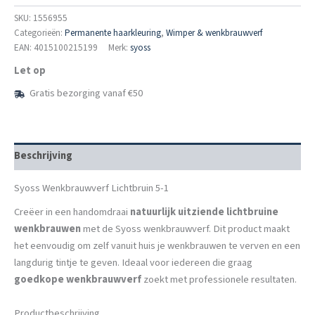
Lichtbruin
5-
SKU:
1556955
1
Categorieën:
Permanente haarkleuring
,
Wimper & wenkbrauwverf
aantal
EAN: 4015100215199
Merk:
syoss
Let op
Gratis bezorging vanaf €50
Beschrijving
Syoss Wenkbrauwverf Lichtbruin 5-1
Creëer in een handomdraai
natuurlijk uitziende lichtbruine
wenkbrauwen
met de Syoss wenkbrauwverf. Dit product maakt
het eenvoudig om zelf vanuit huis je wenkbrauwen te verven en een
langdurig tintje te geven. Ideaal voor iedereen die graag
goedkope wenkbrauwverf
zoekt met professionele resultaten.
Productbeschrijving