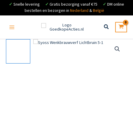
✓
Snelle levering
✓
Gratis bezorging vanaf €75
✓
DM online
bestellen en bezorgen in
Nederland
&
België
Ga
naar
de
inhoud