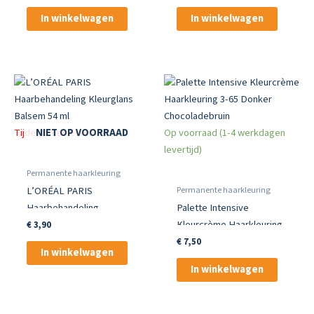
In winkelwagen
In winkelwagen
Tijdelijk niet leverbaar
Op voorraad (1-4 werkdagen
NIET OP VOORRAAD
levertijd)
Permanente haarkleuring
Permanente haarkleuring
L’ORÉAL PARIS
Haarbehandeling
Palette Intensive
Kleurglans Balsem 54 ml
Kleurcrème Haarkleuring
€
3,90
3-65 Donker
€
7,50
In winkelwagen
Chocoladebruin
In winkelwagen