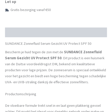
Let op
SPF
50
Gratis bezorging vanaf €50
aantal
Beschrijving
SUNDANCE Zonnefluid Serum Gezicht UV Protect SPF 50
Bescherm je huid tegen de zon met de
SUNDANCE Zonnefluid
Serum Gezicht UV Protect SPF 50
. Dit product is een huismerk
van de Duitse voordeeldrogist DM, bekend om kwalitatieve
producten voor lage prijzen. De zonneserum is speciaal ontwikkeld
voor het gezicht en biedt een hoge bescherming tegen schadelijke
UVA- en UVB-straling dankzij de effectieve zonnefilters.
Productomschrijving
De vloeibare formule trekt snel in en laat geen plakkerig gevoel
achter. Dit maakt het ideaal voor dagelijks gebruik onder make-up