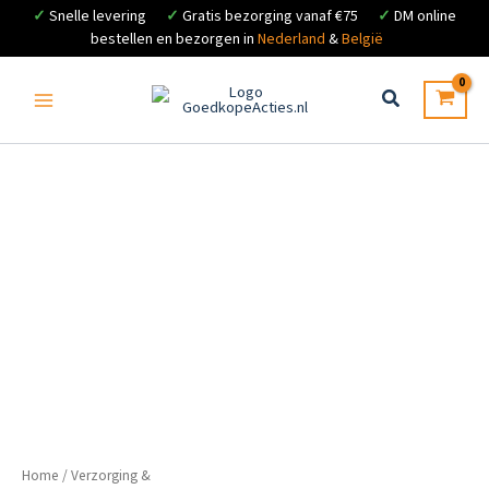
✓
Snelle levering
✓
Gratis bezorging vanaf €75
✓
DM online
bestellen en bezorgen in
Nederland
&
België
Ga
naar
de
inhoud
Home
/
Verzorging &