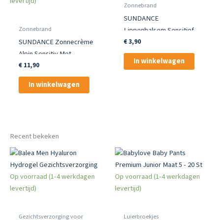
levertijd)
Zonnebrand
SUNDANCE
Zonnebrand
Lippenbalsem Sensitief
SUNDANCE Zonnecrème
SPF 50
€
3,90
Alpin Sensitiv Met
In winkelwagen
Koudebescherming SPF
€
11,90
50 50 ml
In winkelwagen
Recent bekeken
Op voorraad (1-4 werkdagen
Op voorraad (1-4 werkdagen
levertijd)
levertijd)
Gezichtsverzorging voor
Luierbroekjes