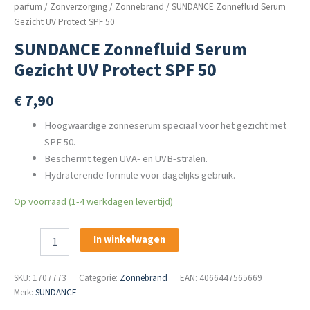
parfum
/
Zonverzorging
/
Zonnebrand
/ SUNDANCE Zonnefluid Serum
Gezicht UV Protect SPF 50
SUNDANCE Zonnefluid Serum
Gezicht UV Protect SPF 50
€
7,90
Hoogwaardige zonneserum speciaal voor het gezicht met
SPF 50.
Beschermt tegen UVA- en UVB-stralen.
Hydraterende formule voor dagelijks gebruik.
Op voorraad (1-4 werkdagen levertijd)
SUNDANCE
In winkelwagen
Zonnefluid
Serum
Gezicht
SKU:
1707773
Categorie:
Zonnebrand
EAN: 4066447565669
UV
Merk:
SUNDANCE
Protect