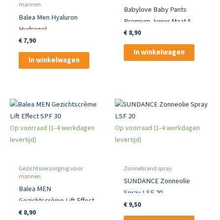
mannen
Babylove Baby Pants
Balea Men Hyaluron
Premium Junior Maat 5 –
Hydrogel
20 St
€
8,90
Gezichtsverzorging
€
7,90
In winkelwagen
In winkelwagen
Op voorraad (1-4 werkdagen
Op voorraad (1-4 werkdagen
levertijd)
levertijd)
Gezichtsverzorging voor
Zonnebrand spray
mannen
SUNDANCE Zonneolie
Balea MEN
Spray LSF 20
Gezichtscrème Lift Effect
€
9,50
SPF 30
€
8,90