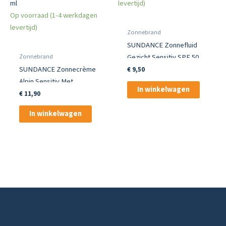
levertijd)
Op voorraad (1-4 werkdagen
levertijd)
Zonnebrand
SUNDANCE Zonnefluid
Zonnebrand
Gezicht Sensitiv SPF 50
SUNDANCE Zonnecrème
€
9,50
Alpin Sensitiv Met
In winkelwagen
Koudebescherming SPF
€
11,90
50 50 ml
In winkelwagen