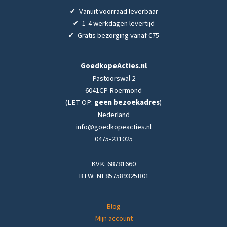
✓
Vanuit voorraad leverbaar
✓
1-4 werkdagen levertijd
✓
Gratis bezorging vanaf €75
GoedkopeActies.nl
Pastoorswal 2
6041CP Roermond
(LET OP:
geen bezoekadres
)
Nederland
info@goedkopeacties.nl
0475-231025
KVK: 68781660
BTW: NL857589325B01
Blog
Mijn account