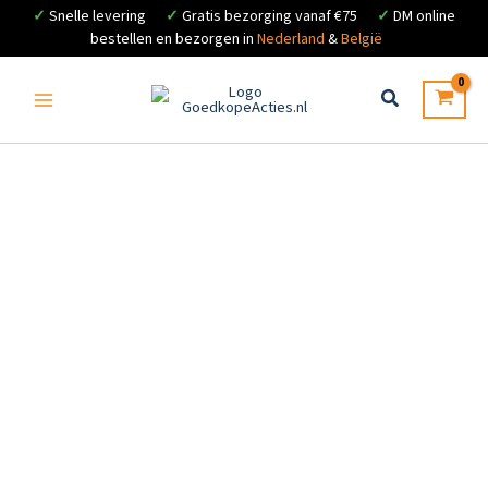
✓
Snelle levering
✓
Gratis bezorging vanaf €75
✓
DM online
bestellen en bezorgen in
Nederland
&
België
Ga
naar
de
inhoud