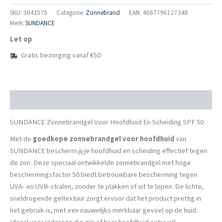
Voor
Hoofdhuid
SKU:
3041575
Categorie:
Zonnebrand
EAN: 4067796127348
En
Merk:
SUNDANCE
Scheiding
Let op
SPF
50
Gratis bezorging vanaf €50
aantal
Beschrijving
SUNDANCE Zonnebrandgel Voor Hoofdhuid En Scheiding SPF 50
Met de
goedkope zonnebrandgel voor hoofdhuid
van
SUNDANCE bescherm jij je hoofdhuid en scheiding effectief tegen
de zon. Deze speciaal ontwikkelde zonnebrandgel met hoge
beschermingsfactor 50 biedt betrouwbare bescherming tegen
UVA- en UVB-stralen, zonder te plakken of uit te lopen. De lichte,
sneldrogende geltextuur zorgt ervoor dat het product prettig in
het gebruik is, met een nauwelijks merkbaar gevoel op de huid.