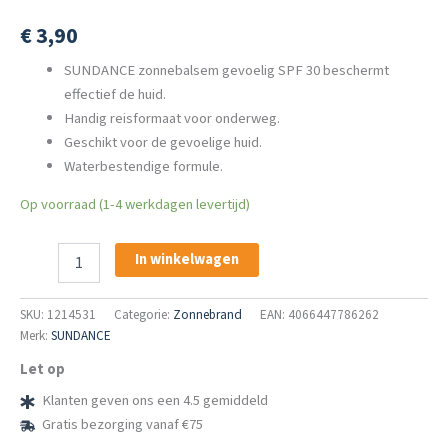
€
3,90
SUNDANCE zonnebalsem gevoelig SPF 30 beschermt
effectief de huid.
Handig reisformaat voor onderweg.
Geschikt voor de gevoelige huid.
Waterbestendige formule.
Op voorraad (1-4 werkdagen levertijd)
SUNDANCE
In winkelwagen
Zonnebalsem
Gevoelig
SPF
SKU:
1214531
Categorie:
Zonnebrand
EAN: 4066447786262
30
Merk:
SUNDANCE
Reisformaat
Let op
aantal
Klanten geven ons een 4.5 gemiddeld
Gratis bezorging vanaf €75