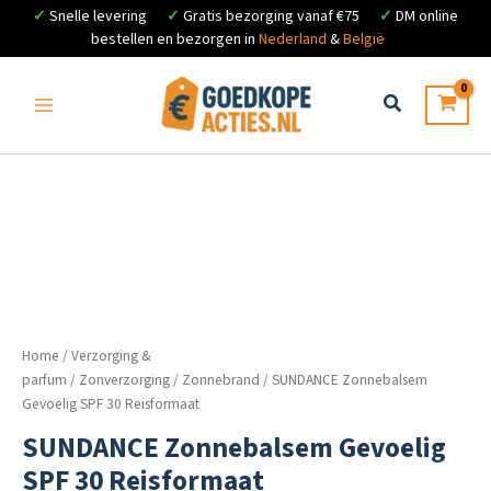
✓
Snelle levering
✓
Gratis bezorging vanaf €75
✓
DM online
bestellen en bezorgen in
Nederland
&
België
Ga
naar
de
inhoud
Home
/
Verzorging &
parfum
/
Zonverzorging
/
Zonnebrand
/ SUNDANCE Zonnebalsem
Gevoelig SPF 30 Reisformaat
SUNDANCE Zonnebalsem Gevoelig
SPF 30 Reisformaat