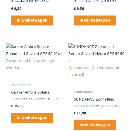
Sensitiv SPF 30 100 ml
Gezicht Anti-Age SPF 50
50 ml
€
6,50
€
9,50
In winkelwagen
In winkelwagen
Op voorraad (1-4 werkdagen
levertijd)
Op voorraad (1-4 werkdagen
levertijd)
Zonnebrand
Zonnebrand
Garnier Ambre Solaire
Zonnefluid Gezicht SPF 50
SUNDANCE Zonnefluid
40 ml
Serum Gezicht Hydro SPF
€
25,90
50 50 ml
€
11,90
In winkelwagen
In winkelwagen