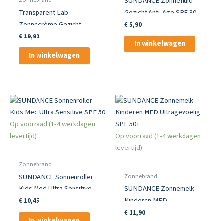
SUNDANCE Zonnefluid
Transparent Lab
Gezicht Anti-Age SPF 30
Zonnecrème Gezicht
50 ml
€
5,90
Invisible SPF 50 50 ml
€
19,90
In winkelwagen
In winkelwagen
Op voorraad (1-4 werkdagen
levertijd)
Op voorraad (1-4 werkdagen
levertijd)
Zonnebrand
Zonnebrand
SUNDANCE Sonnenroller
Kids Med Ultra Sensitive
SUNDANCE Zonnemelk
SPF 50
Kinderen MED
€
10,45
Ultragevoelig SPF 50+
€
11,90
In winkelwagen