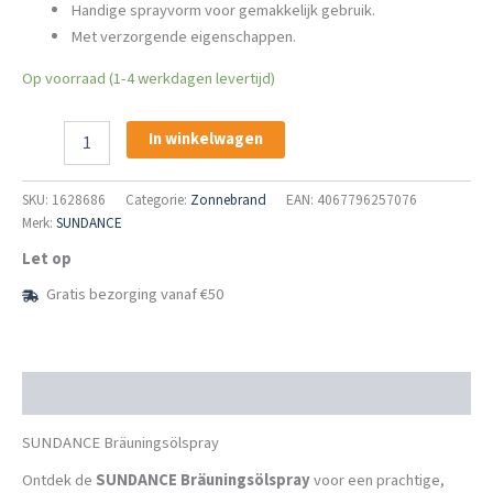
Handige sprayvorm voor gemakkelijk gebruik.
Met verzorgende eigenschappen.
Op voorraad (1-4 werkdagen levertijd)
SUNDANCE
In winkelwagen
Bräunungsölspray
aantal
SKU:
1628686
Categorie:
Zonnebrand
EAN: 4067796257076
Merk:
SUNDANCE
Let op
Gratis bezorging vanaf €50
Beschrijving
SUNDANCE Bräuningsölspray
Ontdek de
SUNDANCE Bräuningsölspray
voor een prachtige,