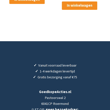
In winkelwagen
✓
Vanuit voorraad leverbaar
✓
1-4 werkdagen levertijd
✓
Gratis bezorging vanaf €75
GoedkopeActies.nl
Pastoorswal 2
6041CP Roermond
(LET OP:
geen bezoekadres
)