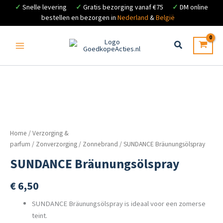
✓
Snelle levering
✓
Gratis bezorging vanaf €75
✓
DM online
bestellen en bezorgen in
Nederland
&
België
Ga
naar
de
inhoud
Home
/
Verzorging &
parfum
/
Zonverzorging
/
Zonnebrand
/ SUNDANCE Bräunungsölspray
SUNDANCE Bräunungsölspray
€
6,50
SUNDANCE Bräunungsölspray is ideaal voor een zomerse
teint.