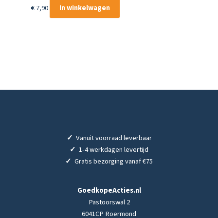
€
7,90
In winkelwagen
✓
Vanuit voorraad leverbaar
✓
1-4 werkdagen levertijd
✓
Gratis bezorging vanaf €75
GoedkopeActies.nl
Pastoorswal 2
6041CP Roermond