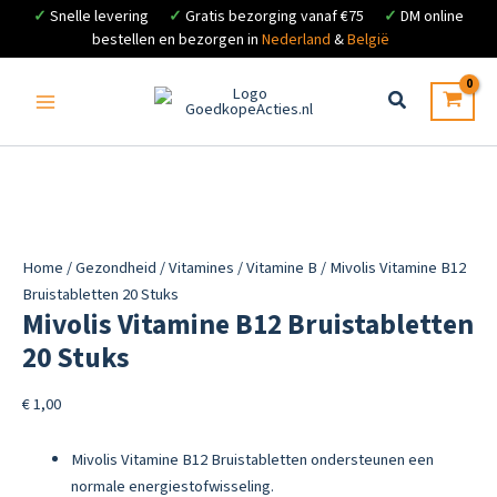
✓
Snelle levering
✓
Gratis bezorging vanaf €75
✓
DM online
bestellen en bezorgen in
Nederland
&
België
Ga
naar
de
inhoud
Home
/
Gezondheid
/
Vitamines
/
Vitamine B
/ Mivolis Vitamine B12
Bruistabletten 20 Stuks
Mivolis Vitamine B12 Bruistabletten
20 Stuks
€
1,00
Mivolis Vitamine B12 Bruistabletten ondersteunen een
normale energiestofwisseling.