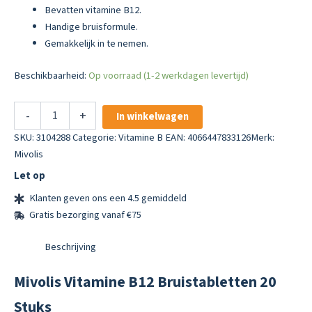
Bevatten vitamine B12.
Handige bruisformule.
Gemakkelijk in te nemen.
Beschikbaarheid:
Op voorraad (1-2 werkdagen levertijd)
Mivolis
-
+
In winkelwagen
Vitamine
B12
SKU:
3104288
Categorie:
Vitamine B
EAN: 4066447833126
Merk:
Bruistabletten
Mivolis
20
Let op
Stuks
aantal
Klanten geven ons een 4.5 gemiddeld
Gratis bezorging vanaf €75
Beschrijving
Mivolis Vitamine B12 Bruistabletten 20
Stuks