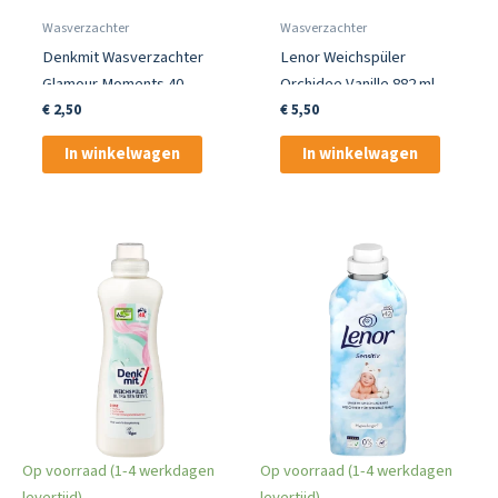
Wasverzachter
Wasverzachter
Denkmit Wasverzachter
Lenor Weichspüler
Glamour Moments 40
Orchidee Vanille 882 ml
Wasbeurten
€
2,50
€
5,50
In winkelwagen
In winkelwagen
Op voorraad (1-4 werkdagen
Op voorraad (1-4 werkdagen
levertijd)
levertijd)