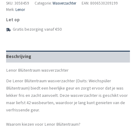
882
SKU:
3058459
Categorie:
Wasverzachter
EAN: 8006530209199
ml
Merk:
Lenor
aantal
Let op
Gratis bezorging vanaf €50
Beschrijving
Lenor Blütentraum wasverzachter
De Lenor Blütentraum wasverzachter (Duits: Weichspüler
Blütentraum) biedt een heerlijke geur en zorgt ervoor dat je was
lekker fris en zacht aanvoelt. Deze wasverzachter is geschikt voor
maar liefst 42 wasbeurten, waardoor je lang kunt genieten van de
verfrissende geur.
Waarom kiezen voor Lenor Blütentraum?