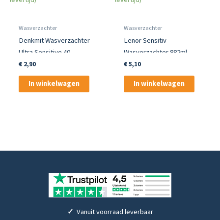
Wasverzachter
Wasverzachter
Denkmit Wasverzachter
Lenor Sensitiv
Ultra Sensitive 40
Wasverzachter 882ml –
Wasbeurten
Zacht en Fris
€
2,90
€
5,10
In winkelwagen
In winkelwagen
✓
Vanuit voorraad leverbaar