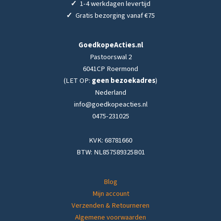
✓
1-4 werkdagen levertijd
✓
Gratis bezorging vanaf €75
GoedkopeActies.nl
Pastoorswal 2
6041CP Roermond
(LET OP:
geen bezoekadres
)
Nederland
info@goedkopeacties.nl
0475-231025
KVK: 68781660
BTW: NL857589325B01
Blog
Mijn account
Verzenden & Retourneren
Algemene voorwaarden