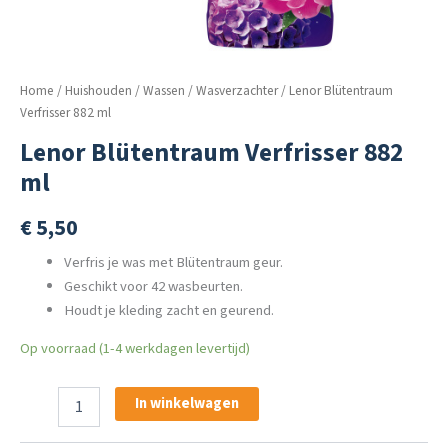
Home
/
Huishouden
/
Wassen
/
Wasverzachter
/ Lenor Blütentraum
Verfrisser 882 ml
Lenor Blütentraum Verfrisser 882
ml
€
5,50
Verfris je was met Blütentraum geur.
Geschikt voor 42 wasbeurten.
Houdt je kleding zacht en geurend.
Op voorraad (1-4 werkdagen levertijd)
Lenor
In winkelwagen
Blütentraum
Verfrisser