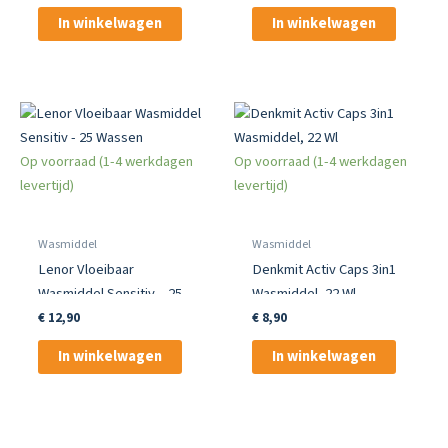
In winkelwagen
In winkelwagen
Op voorraad (1-4 werkdagen
Op voorraad (1-4 werkdagen
levertijd)
levertijd)
Wasmiddel
Wasmiddel
Lenor Vloeibaar
Denkmit Activ Caps 3in1
Wasmiddel Sensitiv – 25
Wasmiddel, 22 Wl
Wassen
€
12,90
€
8,90
In winkelwagen
In winkelwagen