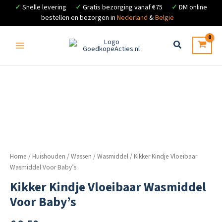
✓
Snelle levering
✓
Gratis bezorging vanaf €75
✓
DM online
bestellen en bezorgen in
Nederland
&
België
Ga
naar
de
inhoud
Home
/
Huishouden
/
Wassen
/
Wasmiddel
/ Kikker Kindje Vloeibaar
Wasmiddel Voor Baby’s
Kikker Kindje Vloeibaar Wasmiddel
Voor Baby’s