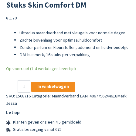
Stuks Skin Comfort DM
€
1,70
Ultradun maandverband met vleugels voor normale dagen
Zachte bovenlaag voor optimaal huidcomfort
Zonder parfum en kleurstoffen, ademend en huidvriendelijk
DM-huismerk, 16 stuks per verpakking
Op voorraad (1-4 werkdagen levertijd)
Jessa
In winkelwagen
Maandverband
Normal
SKU:
1568716
Categorie:
Maandverband
EAN: 4067796244618
Merk:
16
Jessa
Stuks
Let op
Skin
Comfort
Klanten geven ons een 4.5 gemiddeld
DM
Gratis bezorging vanaf €75
aantal