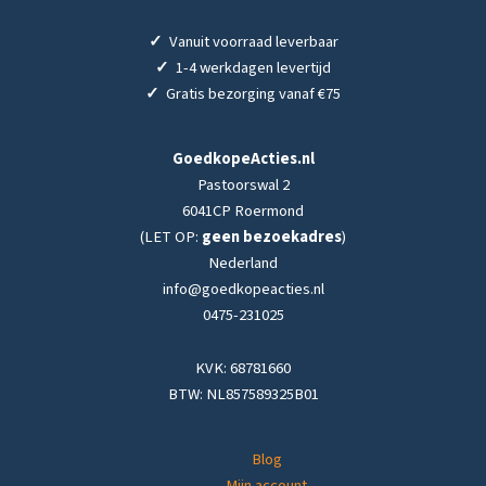
✓
Vanuit voorraad leverbaar
✓
1-4 werkdagen levertijd
✓
Gratis bezorging vanaf €75
GoedkopeActies.nl
Pastoorswal 2
6041CP Roermond
(LET OP:
geen bezoekadres
)
Nederland
info@goedkopeacties.nl
0475-231025
KVK: 68781660
BTW: NL857589325B01
Blog
Mijn account