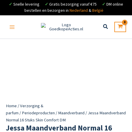
✓
Snelle levering
✓
Gratis bezorging vanaf €75
✓
DM online
bestellen en bezorgen in
Nederland
&
België
Ga
naar
de
inhoud
Home
/
Verzorging &
parfum
/
Periodeproducten
/
Maandverband
/ Jessa Maandverband
Normal 16 Stuks Skin Comfort DM
Jessa Maandverband Normal 16