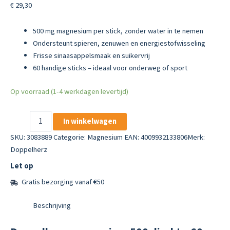
€
29,30
500 mg magnesium per stick, zonder water in te nemen
Ondersteunt spieren, zenuwen en energiestofwisseling
Frisse sinaasappelsmaak en suikervrij
60 handige sticks – ideaal voor onderweg of sport
Op voorraad (1-4 werkdagen levertijd)
Doppelherz
In winkelwagen
Magnesium
500
SKU:
3083889
Categorie:
Magnesium
EAN: 4009932133806
Merk:
Mg
Doppelherz
Direkt
Let op
Sticks
Sinaasappel
Gratis bezorging vanaf €50
60
Stuks
Beschrijving
aantal