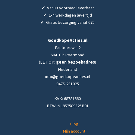
✓
Vanuit voorraad leverbaar
✓
1-4 werkdagen levertijd
✓
Gratis bezorging vanaf €75
GoedkopeActies.nl
Pastoorswal 2
6041CP Roermond
(LET OP:
geen bezoekadres
)
Nederland
info@goedkopeacties.nl
0475-231025
KVK: 68781660
BTW: NL857589325B01
Blog
Mijn account