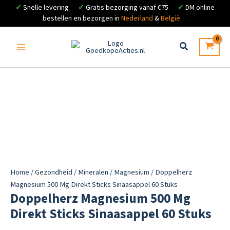
✓
Snelle levering
✓
Gratis bezorging vanaf €75
✓
DM online
bestellen en bezorgen in
Nederland
&
België
Ga
naar
de
inhoud
Home
/
Gezondheid
/
Mineralen
/
Magnesium
/ Doppelherz
Magnesium 500 Mg Direkt Sticks Sinaasappel 60 Stuks
Doppelherz Magnesium 500 Mg
Direkt Sticks Sinaasappel 60 Stuks