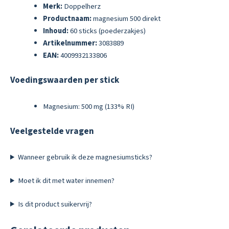
Merk:
Doppelherz
Productnaam:
magnesium 500 direkt
Inhoud:
60 sticks (poederzakjes)
Artikelnummer:
3083889
EAN:
4009932133806
Voedingswaarden per stick
Magnesium: 500 mg (133% RI)
Veelgestelde vragen
Wanneer gebruik ik deze magnesiumsticks?
Moet ik dit met water innemen?
Is dit product suikervrij?