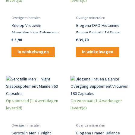
levertijd)
levertijd)
Overige mineralen
Overige mineralen
Kneipp Vrouwen
Biogena DAO Histamine
Mineralen Ijzer Foliumzuur
Enzym Sachets 14 Stuks
15 Bruistabletten
Get Your Well Being
€
5,90
€
39,70
In winkelwagen
In winkelwagen
Op voorraad (1-4 werkdagen
Op voorraad (1-4 werkdagen
levertijd)
levertijd)
Overige mineralen
Overige mineralen
Serotalin Men T Night
Biogena Frauen Balance