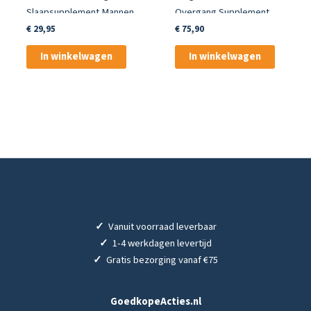
Slaapsupplement Mannen
Overgang Supplement
60 Capsules
Vrouwen 180 Capsules
€
29,95
€
75,90
In winkelwagen
In winkelwagen
✓
Vanuit voorraad leverbaar
✓
1-4 werkdagen levertijd
✓
Gratis bezorging vanaf €75
GoedkopeActies.nl