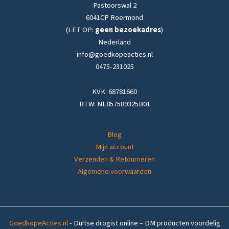
Pastoorswal 2
6041CP Roermond
(LET OP:
geen bezoekadres
)
Nederland
info@goedkopeacties.nl
0475-231025
KVK: 68781660
BTW: NL857589325B01
Blog
Mijn account
Verzenden & Retourneren
Algemene voorwaarden
GoedkopeActies.nl
- Duitse drogist online – DM producten voordelig