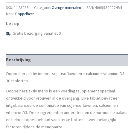
Meno
Overgangstabletten
SKU:
1125039
Categorie:
Overige mineralen
EAN: 4009932002454
30
Merk:
Doppelherz
Stuks
Let op
aantal
Gratis bezorging vanaf €50
Beschrijving
Doppelherz aktiv meno – soja-isoflavonen + calcium + vitamine D3 –
30 tabletten
Doppelherz aktiv meno is een voedingssupplement speciaal
ontwikkeld voor vrouwen in de overgang. Elke tablet bevat een
uitgebalanceerde combinatie van soja-isoflavonen, calcium en
vitamine D3. Deze ingrediënten ondersteunen de hormonale balans
en helpen bij het behoud van sterke botten – twee belangrijke
factoren tijdens de menopauze.