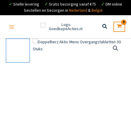
✓
Snelle levering
✓
Gratis bezorging vanaf €75
✓
DM online
bestellen en bezorgen in
Nederland
&
België
Ga
naar
de
inhoud