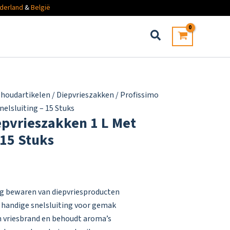
derland
&
België
shoudartikelen
/
Diepvrieszakken
/ Profissimo
nelsluiting – 15 Stuks
epvrieszakken 1 L Met
 15 Stuks
lig bewaren van diepvriesproducten
 handige snelsluiting voor gemak
 vriesbrand en behoudt aroma’s