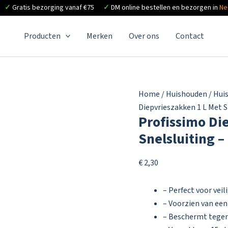
✓
Gratis bezorging vanaf €75
✓
DM online bestellen en bezorgen in
Ne
Producten
Merken
Over ons
Contact
Home
/
Huishouden
/
Hui
Diepvrieszakken 1 L Met S
Profissimo Di
Snelsluiting –
€
2,30
– Perfect voor vei
– Voorzien van een
– Beschermt tegen