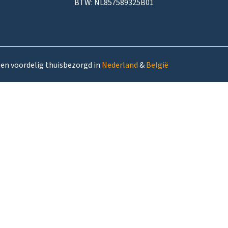
BTW: NL857589325B01
ten voordelig thuisbezorgd in
Nederland
&
België
Profissimo Diepvrieszakken 1 L Met Snelsluiting – 15 Stuks