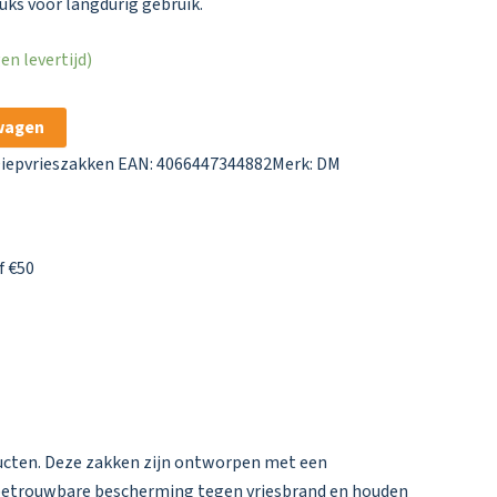
tuks voor langdurig gebruik.
n levertijd)
wagen
iepvrieszakken
EAN: 4066447344882
Merk:
DM
f €50
oducten. Deze zakken zijn ontworpen met een
en betrouwbare bescherming tegen vriesbrand en houden