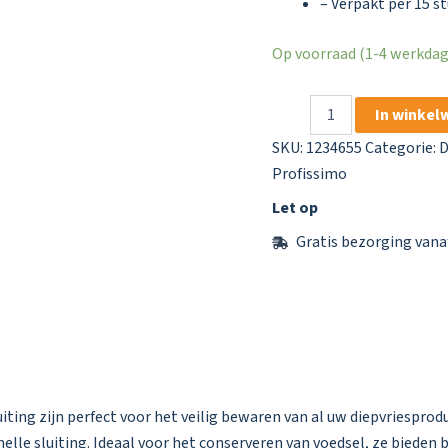
– Verpakt per 15 s
Op voorraad (1-4 werkdage
Profissimo
In winkel
Diepvrieszakken
1
SKU:
1234655
Categorie:
D
L
Profissimo
Met
Snelsluiting
Let op
-
Gratis bezorging vana
15
Stuks
aantal
uiting zijn perfect voor het veilig bewaren van al uw diepvriespr
snelle sluiting. Ideaal voor het conserveren van voedsel, ze bied