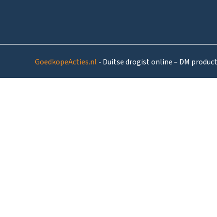
GoedkopeActies.nl
- Duitse drogist online – DM produc
€
2,30
Op voorraad (1-4 werkdagen levertijd)