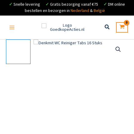
✓
Snelle levering
✓
Gratis bezorging vanaf €75
✓
DM online
bestellen en bezorgen in
Nederland
&
België
Ga
naar
de
inhoud