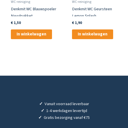
WC-reiniging
WC-reiniging
Denkmit WC Blauwspoeler
Denkmit WC Geursteen
Navulpakket
Lemon Splash
€
1,50
€
1,90
In winkelwagen
In winkelwagen
✓
Vanuit voorraad leverbaar
✓
1-4 werkdagen levertijd
✓
Gratis bezorging vanaf €75