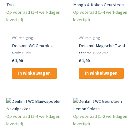
Op voorraad (1-4 werkdagen
Op voorraad (1-4 werkdagen
levertijd)
levertijd)
WC-reiniging
WC-reiniging
Denkmit WC Geurblok
Denkmit Magische Twist
Fruity Trio
Mango & Kokos
Geursteen
€
1,90
€
1,90
In winkelwagen
In winkelwagen
Op voorraad (1-4 werkdagen
Op voorraad (1-2 werkdagen
levertijd)
levertijd)