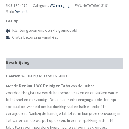
Tabs
SKU:
1304072
Categorie:
WC-reiniging
EAN: 4070765013191
16
Merk:
Denkmit
Stuks
Let op
aantal
Klanten geven ons een 4.5 gemiddeld
Gratis bezorging vanaf €75
Beschrijving
Denkmit WC Reiniger Tabs 16 Stuks
Met de
Denkmit WC Reiniger Tabs
van de Duitse
voordeeldrogist DM wordt het schoonmaken en ontkalken van je
toilet snel en eenvoudig. Deze huismerk reinigingstabletten zijn
speciaal ontwikkeld om hardnekkig vuil en kalk effectief te
verwijderen. Dankzij de handige tabletvorm kun je ze eenvoudig in
het water van de wc-pot oplossen. In één verpakking zitten 16
tabletten voor meerdere hygiënische schoonmaakrondes.