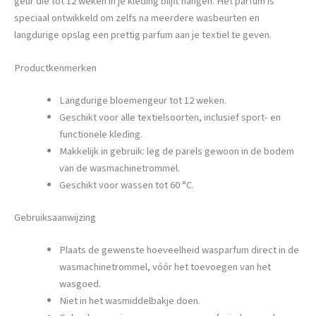
geur die tot 12 weken in je kleding blijft hangen. Het parfum is
speciaal ontwikkeld om zelfs na meerdere wasbeurten en
langdurige opslag een prettig parfum aan je textiel te geven.
Productkenmerken
Langdurige bloemengeur tot 12 weken.
Geschikt voor alle textielsoorten, inclusief sport- en
functionele kleding.
Makkelijk in gebruik: leg de parels gewoon in de bodem
van de wasmachinetrommel.
Geschikt voor wassen tot 60 °C.
Gebruiksaanwijzing
Plaats de gewenste hoeveelheid wasparfum direct in de
wasmachinetrommel, vóór het toevoegen van het
wasgoed.
Niet in het wasmiddelbakje doen.