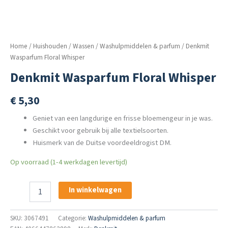
Home
/
Huishouden
/
Wassen
/
Washulpmiddelen & parfum
/ Denkmit
Wasparfum Floral Whisper
Denkmit Wasparfum Floral Whisper
€
5,30
Geniet van een langdurige en frisse bloemengeur in je was.
Geschikt voor gebruik bij alle textielsoorten.
Huismerk van de Duitse voordeeldrogist DM.
Op voorraad (1-4 werkdagen levertijd)
Denkmit
In winkelwagen
Wasparfum
Floral
Whisper
SKU:
3067491
Categorie:
Washulpmiddelen & parfum
aantal