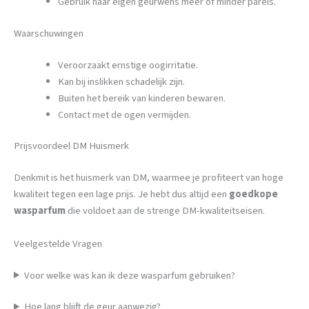
Gebruik naar eigen geurwens meer of minder parels.
Waarschuwingen
Veroorzaakt ernstige oogirritatie.
Kan bij inslikken schadelijk zijn.
Buiten het bereik van kinderen bewaren.
Contact met de ogen vermijden.
Prijsvoordeel DM Huismerk
Denkmit is het huismerk van DM, waarmee je profiteert van hoge
kwaliteit tegen een lage prijs. Je hebt dus altijd een
goedkope
wasparfum
die voldoet aan de strenge DM-kwaliteitseisen.
Veelgestelde Vragen
Voor welke was kan ik deze wasparfum gebruiken?
Hoe lang blijft de geur aanwezig?