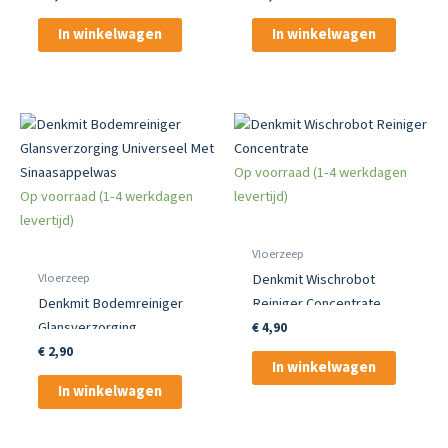
In winkelwagen
In winkelwagen
Op voorraad (1-4 werkdagen
Op voorraad (1-4 werkdagen
levertijd)
levertijd)
Vloerzeep
Vloerzeep
Denkmit Wischrobot
Denkmit Bodemreiniger
Reiniger Concentrate
Glansverzorging
€
4,90
Universeel Met
€
2,90
In winkelwagen
Sinaasappelwas
In winkelwagen