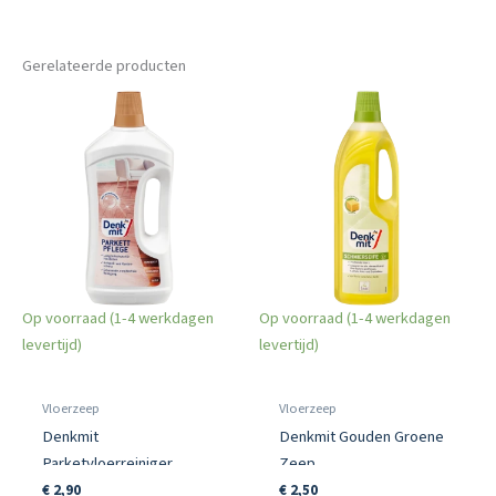
Gerelateerde producten
Op voorraad (1-4 werkdagen
Op voorraad (1-4 werkdagen
levertijd)
levertijd)
Vloerzeep
Vloerzeep
Denkmit
Denkmit Gouden Groene
Parketvloerreiniger
Zeep
Parketverzorging
€
2,90
€
2,50