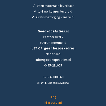
✓
Vanuit voorraad leverbaar
✓
1-4 werkdagen levertijd
✓
Gratis bezorging vanaf €75
GoedkopeActies.nl
Pastoorswal 2
6041CP Roermond
(LET OP:
geen bezoekadres
)
Nederland
info@goedkopeacties.nl
0475-231025
KVK: 68781660
BTW: NL857589325B01
Blog
Mijn account