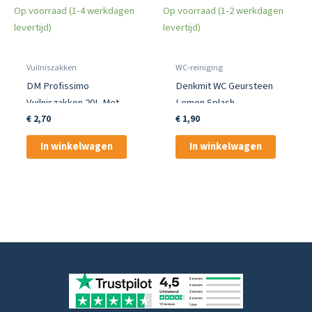
Op voorraad (1-4 werkdagen
Op voorraad (1-2 werkdagen
levertijd)
levertijd)
Vuilniszakken
WC-reiniging
DM Profissimo
Denkmit WC Geursteen
Vuilniszakken 20L Met
Lemon Splash
Trekkoord & Citrusgeur
€
2,70
€
1,90
In winkelwagen
In winkelwagen