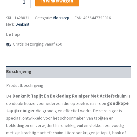
In winkelwagen
Tapijt
En
Bekleding
SKU:
1428831
Categorie:
Vloerzeep
EAN: 4066447790016
Reiniger
Merk:
Denkmit
Met
Let op
Actiefschuim
aantal
Gratis bezorging vanaf €50
Beschrijving
Productbeschrijving
De
Denkmit Tapijt En Bekleding Reiniger Met Actiefschuim
is
de ideale keuze voor iedereen die op zoek is naar een
goedkope
tapijtreiniger
die grondig en effectief werkt. Deze reiniger is
speciaal ontwikkeld voor het schoonmaken van tapijten en
bekledingen en verwijdert hardnekkig vuil en vlekken eenvoudig
met zijn krachtige actiefschuim. Hierdoor krijgen je tapijt, bank of