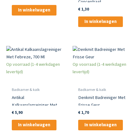
Concentraat
Navulverpakking
€
1,30
In winkelwagen
In winkelwagen
Op voorraad (1-4 werkdagen
Op voorraad (1-4 werkdagen
levertijd)
levertijd)
Badkamer & kalk
Badkamer & kalk
Antikal
Denkmit Badreiniger Met
Kalkaanslagreiniger Met
Frisse Geur
Febreze, 700 Ml
€
5,90
€
1,70
In winkelwagen
In winkelwagen