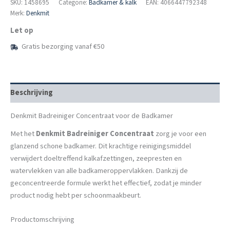
aantal
SKU:
1458695
Categorie:
Badkamer & kalk
EAN: 4066447792348
Merk:
Denkmit
Let op
Gratis bezorging vanaf €50
Beschrijving
Denkmit Badreiniger Concentraat voor de Badkamer
Met het
Denkmit Badreiniger Concentraat
zorg je voor een
glanzend schone badkamer. Dit krachtige reinigingsmiddel
verwijdert doeltreffend kalkafzettingen, zeepresten en
watervlekken van alle badkameroppervlakken. Dankzij de
geconcentreerde formule werkt het effectief, zodat je minder
product nodig hebt per schoonmaakbeurt.
Productomschrijving