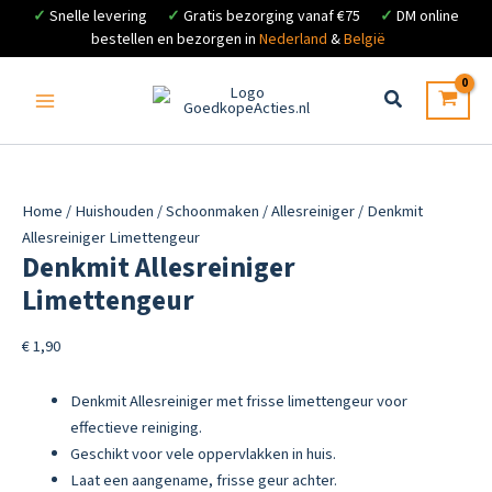
✓
Snelle levering
✓
Gratis bezorging vanaf €75
✓
DM online
bestellen en bezorgen in
Nederland
&
België
Ga
naar
de
inhoud
Home
/
Huishouden
/
Schoonmaken
/
Allesreiniger
/ Denkmit
Allesreiniger Limettengeur
Denkmit Allesreiniger
Limettengeur
€
1,90
Denkmit Allesreiniger met frisse limettengeur voor
effectieve reiniging.
Geschikt voor vele oppervlakken in huis.
Laat een aangename, frisse geur achter.