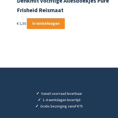
Denkmit Vochtige Allesdoekjes Pure
Frisheid Reismaat
€
1,50
In winkelwagen
✓
Vanuit voorraad leverbaar
✓
1-4 werkdagen levertijd
✓
Gratis bezorging vanaf €75