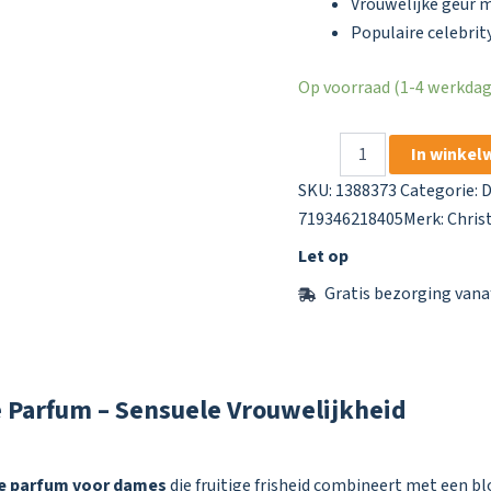
Vrouwelijke geur 
Populaire celebri
Op voorraad (1-4 werkdage
Christina
In winkel
Aguilera
Signature
SKU:
1388373
Categorie:
D
Eau
719346218405
Merk:
Chris
De
Parfum
Let op
50
Gratis bezorging vana
Ml
aantal
e Parfum – Sensuele Vrouwelijkheid
e parfum voor dames
die fruitige frisheid combineert met een b