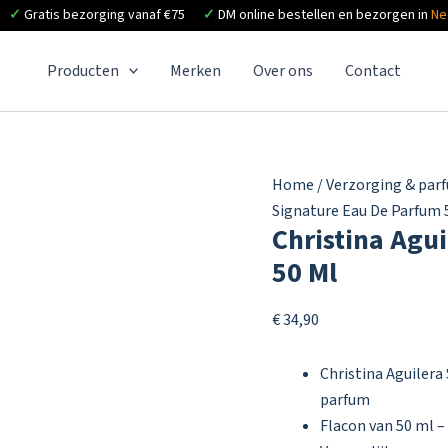
✓
Gratis bezorging vanaf €75
✓
DM online bestellen en bezorgen in
Ne
Producten
Merken
Over ons
Contact
Home
/
Verzorging & par
Signature Eau De Parfum 
Christina Agu
50 Ml
€
34,90
Christina Aguilera
parfum
Flacon van 50 ml –