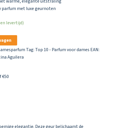
met warme, elegante uitstraling
ty parfum met luxe geurnoten
n levertijd)
wagen
amesparfum
Tag:
Top 10 - Parfum voor dames
EAN:
tina Aguilera
f €50
loemige elegantie. Deze geur belichaamt de