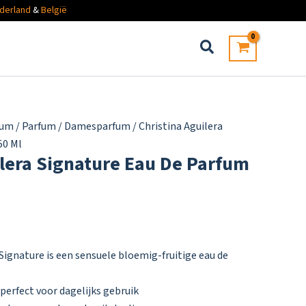
derland
&
België
fum
/
Parfum
/
Damesparfum
/ Christina Aguilera
50 Ml
ilera Signature Eau De Parfum
 Signature is een sensuele bloemig-fruitige eau de
 perfect voor dagelijks gebruik