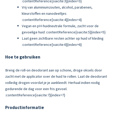
:contentReference[oaicite:3]{index=3}
Vrij van aluminiumzouten, alcohol, parabenen,
kleurstoffen en nanodeeltjes
:contentReference[oaicite:4]{index=4}
Vegan en pH‑huidneutrale formule, zacht voor de
gevoelige huid :contentReference[oaicite:5]{index=5}
Laat geen zichtbare resten achter op huid of kleding
:contentReference[oaicite:6]{index=6}
Hoe te gebruiken
Breng de roll‑on deodorant aan op schone, droge oksels door
zacht met de applicator over de huid te rollen. Laat de deodorant
volledig drogen voordat je je aankleedt. Herhaal indien nodig
gedurende de dag voor een fris gevoel.
:contentReference[oaicite:7]{index=7}
Productinformatie