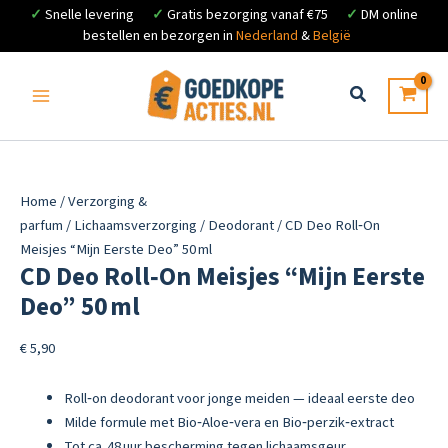
✓
Snelle levering
✓
Gratis bezorging vanaf €75
✓
DM online
bestellen en bezorgen in
Nederland
&
België
Ga
naar
de
inhoud
Home
/
Verzorging &
parfum
/
Lichaamsverzorging
/
Deodorant
/ CD Deo Roll‑On
Meisjes “Mijn Eerste Deo” 50 ml
CD Deo Roll‑On Meisjes “Mijn Eerste
Deo” 50 ml
€
5,90
Roll‑on deodorant voor jonge meiden — ideaal eerste deo
Milde formule met Bio‑Aloe‑vera en Bio‑perzik‑extract
Tot ca. 48 uur bescherming tegen lichaamsgeur