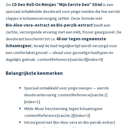
De
CD Deo Roll‑On Meisjes “Mijn Eerste Deo” 50 ml
is een
speciaal ontwikkelde deodorant voor jonge meiden die hun eerste
stapjes in lichaamsverzorging zetten. Deze formule met
Bio‑Aloe‑vera–extract en Bio‑perzik‑extract
biedt een
zachte, verzorgende ervaring met een mild, frisser geurgevoel. De
deodorant beschermt tot ca.
48 uur tegen ongewenste
lichaamsgeur
, terwijl de huid tegelijkertijd wordt verzorgd voor
een comfortabel gevoel — ideaal voor gevoelige huidtypen en
dagelijks gebruik. :contentReference[oaicite:0]{index=0}
Belangrijkste kenmerken
Speciaal ontwikkeld voor jonge meisjes — eerste
deodorantervaring :contentReference[oaicite:1]
{index=1}
Milde 48 uur bescherming tegen lichaamsgeur
:contentReference[oaicite:2]{index=2}
Verzorgend met Bio‑Aloe‑vera en Bio‑perzik‑extract