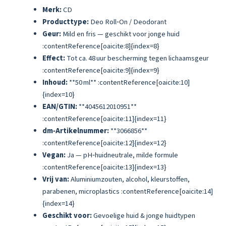
Merk:
CD
Producttype:
Deo Roll‑On / Deodorant
Geur:
Mild en fris — geschikt voor jonge huid
:contentReference[oaicite:8]{index=8}
Effect:
Tot ca. 48 uur bescherming tegen lichaamsgeur
:contentReference[oaicite:9]{index=9}
Inhoud:
**50 ml** :contentReference[oaicite:10]
{index=10}
EAN/GTIN:
**4045612010951**
:contentReference[oaicite:11]{index=11}
dm‑Artikelnummer:
**3066856**
:contentReference[oaicite:12]{index=12}
Vegan:
Ja — pH‑huidneutrale, milde formule
:contentReference[oaicite:13]{index=13}
Vrij van:
Aluminiumzouten, alcohol, kleurstoffen,
parabenen, microplastics :contentReference[oaicite:14]
{index=14}
Geschikt voor:
Gevoelige huid & jonge huidtypen