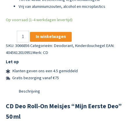
Vrij van aluminiumzouten, alcohol en microplastics
Op voorraad (1-4 werkdagen levertijd)
CD
In winkelwagen
Deo
Roll‑On
SKU:
3066856
Categorieën:
Deodorant
,
Kinderdouchegel
EAN:
Meisjes
4045612010951
Merk:
CD
“Mijn
Let op
Eerste
Deo”
Klanten geven ons een 4.5 gemiddeld
50 ml
Gratis bezorging vanaf €75
aantal
Beschrijving
CD Deo Roll‑On Meisjes “Mijn Eerste Deo”
50 ml