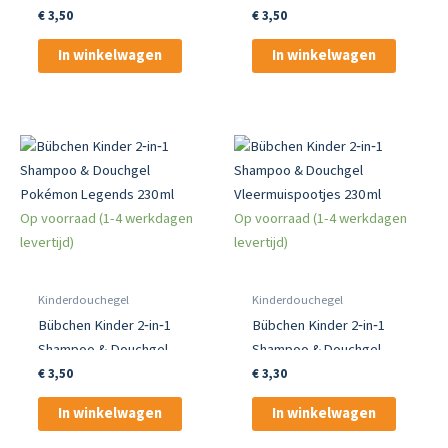
Pokémon Glumanda
Zachte Lievelingen 230 ml
€
3,50
€
3,50
230 ml
In winkelwagen
In winkelwagen
Op voorraad (1-4 werkdagen
Op voorraad (1-4 werkdagen
levertijd)
levertijd)
Kinderdouchegel
Kinderdouchegel
Bübchen Kinder 2‑in‑1
Bübchen Kinder 2‑in‑1
Shampoo & Douchgel
Shampoo & Douchgel
Pokémon Legends 230 ml
Vleermuispootjes 230 ml
€
3,50
€
3,30
In winkelwagen
In winkelwagen