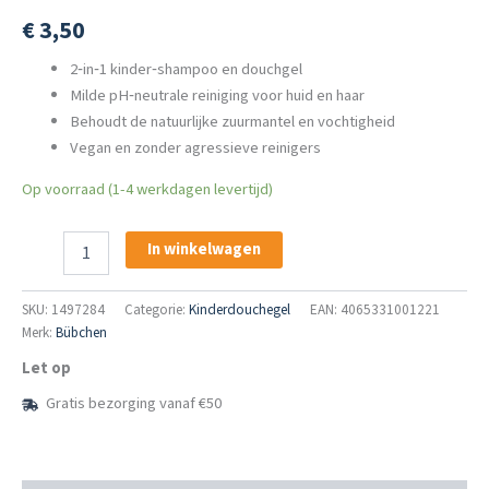
€
3,50
2‑in‑1 kinder‑shampoo en douchgel
Milde pH‑neutrale reiniging voor huid en haar
Behoudt de natuurlijke zuurmantel en vochtigheid
Vegan en zonder agressieve reinigers
Op voorraad (1-4 werkdagen levertijd)
Bübchen
In winkelwagen
Kinder
Shampoo
&
SKU:
1497284
Categorie:
Kinderdouchegel
EAN: 4065331001221
Douchgel
Merk:
Bübchen
Wolkenmagie
Let op
230 ml
aantal
Gratis bezorging vanaf €50