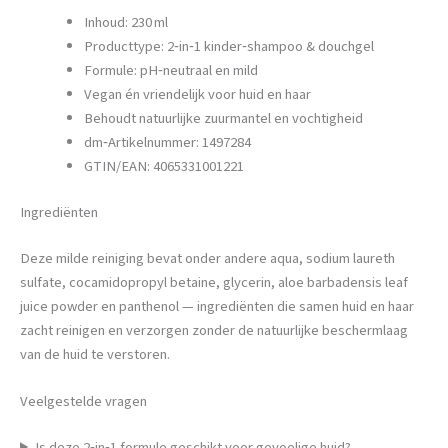
Inhoud: 230 ml
Producttype: 2‑in‑1 kinder‑shampoo & douchgel
Formule: pH‑neutraal en mild
Vegan én vriendelijk voor huid en haar
Behoudt natuurlijke zuurmantel en vochtigheid
dm‑Artikelnummer: 1497284
GTIN/EAN: 4065331001221
Ingrediënten
Deze milde reiniging bevat onder andere aqua, sodium laureth
sulfate, cocamidopropyl betaine, glycerin, aloe barbadensis leaf
juice powder en panthenol — ingrediënten die samen huid en haar
zacht reinigen en verzorgen zonder de natuurlijke beschermlaag
van de huid te verstoren.
Veelgestelde vragen
Is deze 2‑in‑1 formule geschikt voor gevoelige huid?