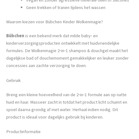
Vegan en zonder agressieve minerale oliën of silicones
Geen trekken of tranen tijdens het wassen
Waarom kiezen voor Bübchen Kinder Wolkenmagie?
Bübchen
is een bekend merk dat milde baby‑ en
kinderverzorgingsproducten ontwikkelt met huidvriendelijke
formules. De Wolkenmagie 2‑in‑1 shampoo & douchgel maakt het
dagelijkse bad of douchemoment gemakkelijker en leuker zonder
concessies aan zachte verzorging te doen.
Gebruik
Breng een kleine hoeveelheid van de 2‑in‑1 formule aan op natte
huid en haar. Masseer zacht in totdat het product licht schuimt en
spoel daarna grondig af met water. Herhaal indien nodig. Dit
product is ideaal voor dagelijks gebruik bij kinderen.
Productinformatie