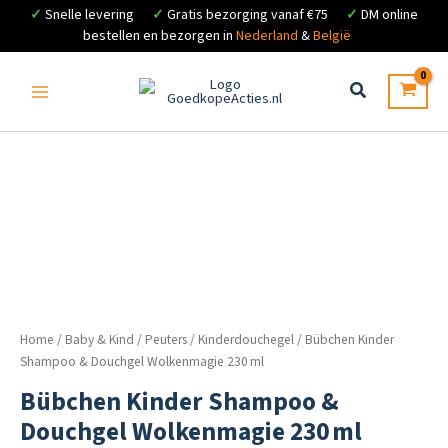
✓
Snelle levering
✓
Gratis bezorging vanaf €75
✓
DM online
bestellen en bezorgen in
Nederland
&
België
Ga
naar
de
inhoud
Home
/
Baby & Kind
/
Peuters
/
Kinderdouchegel
/ Bübchen Kinder
Shampoo & Douchgel Wolkenmagie 230 ml
Bübchen Kinder Shampoo &
Douchgel Wolkenmagie 230 ml