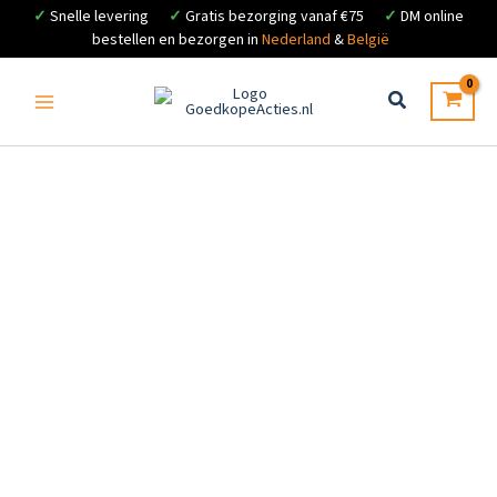
✓
Snelle levering
✓
Gratis bezorging vanaf €75
✓
DM online
bestellen en bezorgen in
Nederland
&
België
Ga
naar
de
inhoud