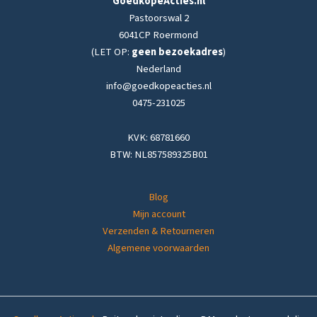
GoedkopeActies.nl
Pastoorswal 2
6041CP Roermond
(LET OP:
geen bezoekadres
)
Nederland
info@goedkopeacties.nl
0475-231025
KVK: 68781660
BTW: NL857589325B01
Blog
Mijn account
Verzenden & Retourneren
Algemene voorwaarden