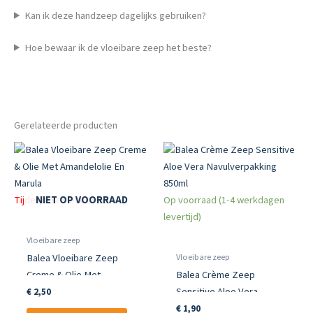
Kan ik deze handzeep dagelijks gebruiken?
Hoe bewaar ik de vloeibare zeep het beste?
Gerelateerde producten
Tijdelijk niet leverbaar
Op voorraad (1-4 werkdagen
NIET OP VOORRAAD
levertijd)
Vloeibare zeep
Vloeibare zeep
Balea Vloeibare Zeep
Creme & Olie Met
Balea Crème Zeep
Amandelolie En Marula
Sensitive Aloe Vera
€
2,50
Navulverpakking 850ml
€
1,90