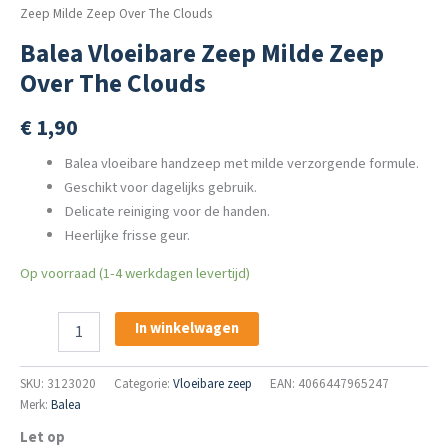
Zeep Milde Zeep Over The Clouds
Balea Vloeibare Zeep Milde Zeep
Over The Clouds
€
1,90
Balea vloeibare handzeep met milde verzorgende formule.
Geschikt voor dagelijks gebruik.
Delicate reiniging voor de handen.
Heerlijke frisse geur.
Op voorraad (1-4 werkdagen levertijd)
Balea
In winkelwagen
Vloeibare
Zeep
Milde
SKU:
3123020
Categorie:
Vloeibare zeep
EAN: 4066447965247
Zeep
Merk:
Balea
Over
Let op
The