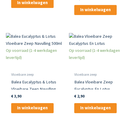
In winkelwagen
In winkelwagen
Op voorraad (1-4 werkdagen
Op voorraad (1-4 werkdagen
levertijd)
levertijd)
Vloeibare zeep
Vloeibare zeep
Balea Eucalyptus & Lotus
Balea Vloeibare Zeep
Vloeibare Zeep Navulling
Eucalyptus En Lotus
500ml
€
3,90
€
2,90
In winkelwagen
In winkelwagen