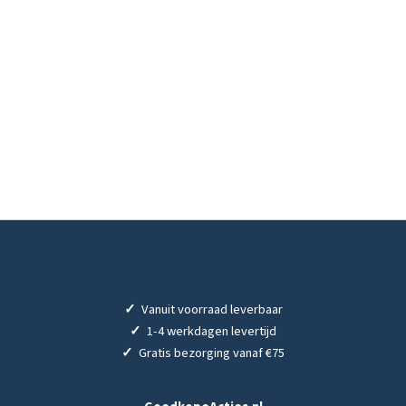
✓
Vanuit voorraad leverbaar
✓
1-4 werkdagen levertijd
✓
Gratis bezorging vanaf €75