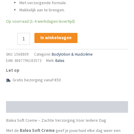
Met verzorgende formule.
Makkelijk aan te brengen.
Op voorraad (1-4 werkdagen levertijd)
Balea
In winkelwagen
Soft
Creme
aantal
SKU:
1568809
Categorie:
Bodylotion & Huidcrème
EAN: 4067796183573
Merk:
Balea
Let op
Gratis bezorging vanaf €50
Beschrijving
Balea Soft Creme – Zachte Verzorging Voor Iedere Dag
Met de
Balea Soft Creme
geef je jouw huid elke dag weer een