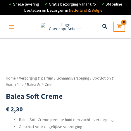
✓
Snelle levering
✓
Gratis bezorging vanaf €75
✓
DM online
bestellen en bezorgen in
Nederland
&
België
Ga
naar
de
inhoud
Home
/
Verzorging & parfum
/
Lichaamsverzorging
/
Bodylotion &
Huidcrème
/ Balea Soft Creme
Balea Soft Creme
€
2,30
Balea Soft Creme geeft je huid een zachte verzorging.
Geschikt voor dagelijkse verzorging.