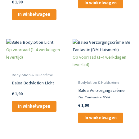
Wonderful
€
1,90
In winkelwagen
In winkelwagen
Op voorraad (1-4 werkdagen
levertijd)
Op voorraad (1-4 werkdagen
levertijd)
Bodylotion & Huidcrème
Bodylotion & Huidcrème
Balea Bodylotion Licht
Balea Verzorgingscrème
€
1,90
Be Fantastic (DM
Huismerk)
€
1,90
In winkelwagen
In winkelwagen