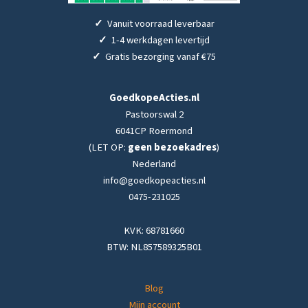
✓
Vanuit voorraad leverbaar
✓
1-4 werkdagen levertijd
✓
Gratis bezorging vanaf €75
GoedkopeActies.nl
Pastoorswal 2
6041CP Roermond
(LET OP:
geen bezoekadres
)
Nederland
info@goedkopeacties.nl
0475-231025
KVK: 68781660
BTW: NL857589325B01
Blog
Mijn account