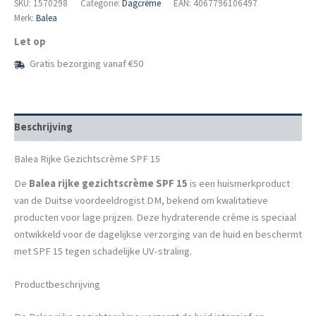
SPF
SKU:
1570298
Categorie:
Dagcrème
EAN: 4067796106497
15
Merk:
Balea
aantal
Let op
Gratis bezorging vanaf €50
Beschrijving
Balea Rijke Gezichtscrème SPF 15
De
Balea rijke gezichtscrème SPF 15
is een huismerkproduct
van de Duitse voordeeldrogist DM, bekend om kwalitatieve
producten voor lage prijzen. Deze hydraterende crème is speciaal
ontwikkeld voor de dagelijkse verzorging van de huid en beschermt
met SPF 15 tegen schadelijke UV-straling.
Productbeschrijving