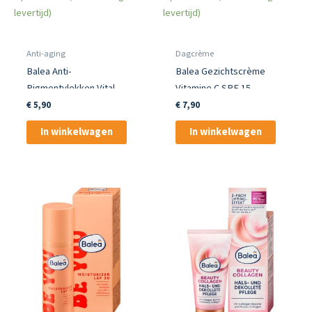
levertijd)
levertijd)
Anti-aging
Dagcrème
Balea Anti-
Balea Gezichtscrème
Pigmentvlekken Vital
Vitamine C SPF 15
Concentraat
€
5,90
€
7,90
In winkelwagen
In winkelwagen