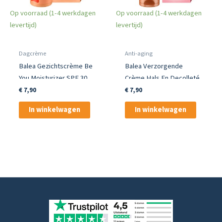
Op voorraad (1-4 werkdagen
Op voorraad (1-4 werkdagen
levertijd)
levertijd)
Dagcrème
Anti-aging
Balea Gezichtscrème Be
Balea Verzorgende
You Moisturizer SPF 30
Crème Hals En Decolleté
Beauty Collagen
€
7,90
€
7,90
In winkelwagen
In winkelwagen