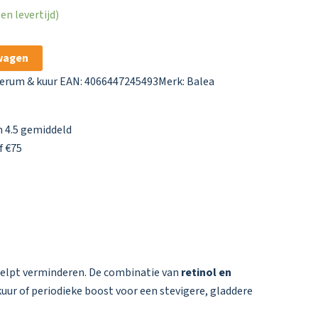
n levertijd)
wagen
erum & kuur
EAN: 4066447245493
Merk:
Balea
 4.5 gemiddeld
f €75
helpt verminderen. De combinatie van
retinol en
 kuur of periodieke boost voor een stevigere, gladdere