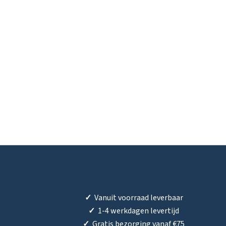
✓
Vanuit voorraad leverbaar
✓
1-4 werkdagen levertijd
✓
Gratis bezorging vanaf €75