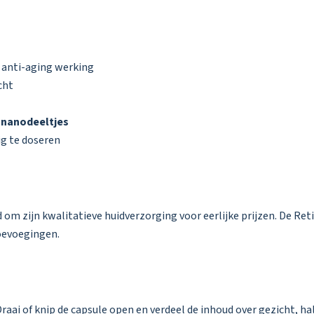
e anti-aging werking
cht
n nanodeeltjes
ig te doseren
d om zijn kwalitatieve huidverzorging voor eerlijke prijzen. De Re
oevoegingen.
raai of knip de capsule open en verdeel de inhoud over gezicht, ha