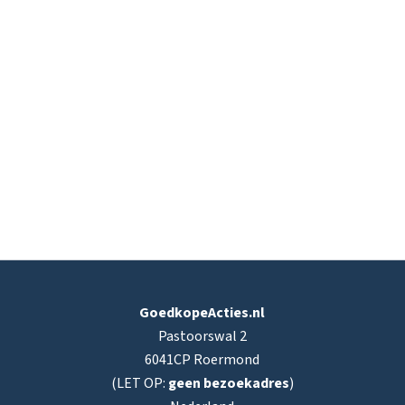
GoedkopeActies.nl
Pastoorswal 2
6041CP Roermond
(LET OP:
geen bezoekadres
)