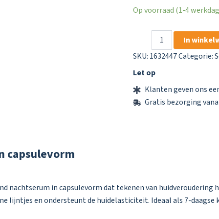
Op voorraad (1-4 werkdage
Balea
In winkel
Retinol
Concentraat
SKU:
1632447
Categorie:
S
7
Let op
Capsules
aantal
Klanten geven ons een
Gratis bezorging vana
in capsulevorm
end nachtserum in capsulevorm dat tekenen van huidveroudering 
e lijntjes en ondersteunt de huidelasticiteit. Ideaal als 7-daagse