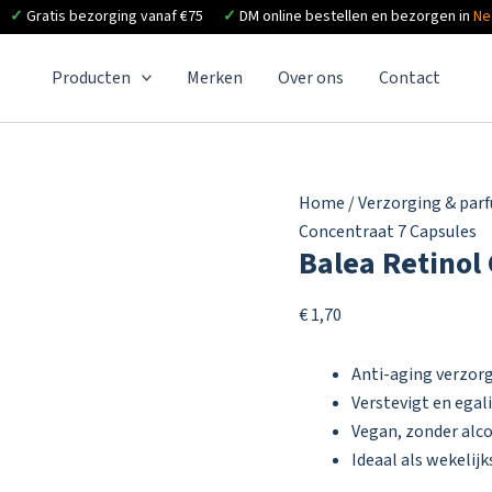
✓
Gratis bezorging vanaf €75
✓
DM online bestellen en bezorgen in
Ne
Producten
Merken
Over ons
Contact
Home
/
Verzorging & par
Concentraat 7 Capsules
Balea Retinol
€
1,70
Anti-aging verzorg
Verstevigt en egali
Vegan, zonder alco
Ideaal als wekelij