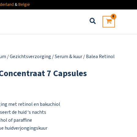
derland
&
België
fum
/
Gezichtsverzorging
/
Serum & kuur
/ Balea Retinol
 Concentraat 7 Capsules
ing met retinol en bakuchiol
seert de huid ‘s nachts
hol of paraffine
kse huidverjongingskuur