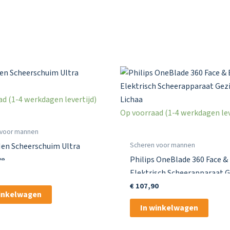
d (1-4 werkdagen levertijd)
Op voorraad (1-4 werkdagen lev
 voor mannen
Scheren voor mannen
Men Scheerschuim Ultra
ve
Philips OneBlade 360 Face &
Elektrisch Scheerapparaat G
& Lichaa
€
107,90
winkelwagen
In winkelwagen