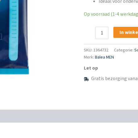
Ideaal voor onderw
Op voorraad (1-4 werkdage
Balea
In wink
Men
Wegwerpscheermesjes
2
SKU:
1364732
Categorie:
S
Mesjes
Merk:
Balea MEN
aantal
Let op
Gratis bezorging vana