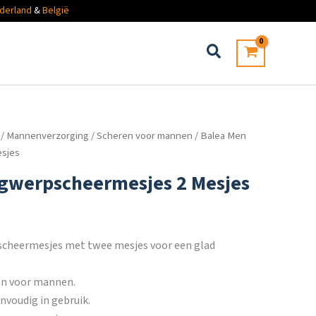
derland
&
België
/
Mannenverzorging
/
Scheren voor mannen
/ Balea Men
sjes
gwerpscheermesjes 2 Mesjes
cheermesjes met twee mesjes voor een glad
en voor mannen.
voudig in gebruik.