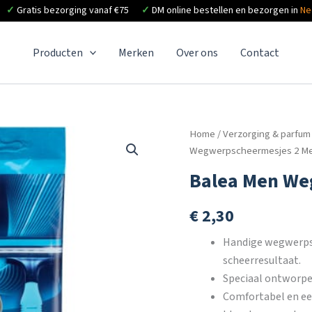
✓
Gratis bezorging vanaf €75
✓
DM online bestellen en bezorgen in
Ne
Producten
Merken
Over ons
Contact
Home
/
Verzorging & parfum
Wegwerpscheermesjes 2 Me
Balea Men We
€
2,30
Handige wegwerps
scheerresultaat.
Speciaal ontworp
Comfortabel en een