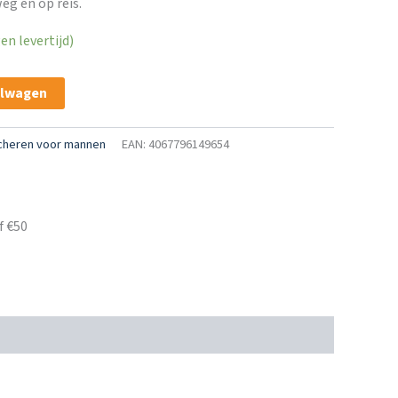
eg en op reis.
n levertijd)
elwagen
cheren voor mannen
EAN: 4067796149654
f €50