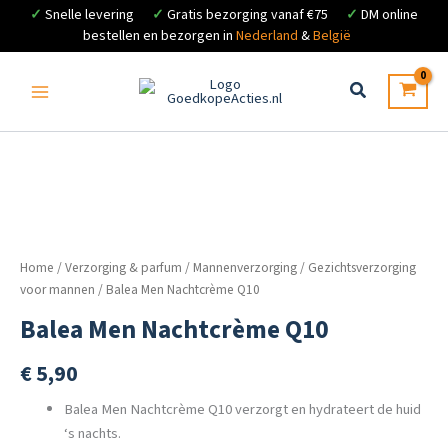
✓
Snelle levering
✓
Gratis bezorging vanaf €75
✓
DM online
bestellen en bezorgen in
Nederland
&
België
Ga
naar
de
inhoud
Home
/
Verzorging & parfum
/
Mannenverzorging
/
Gezichtsverzorging
voor mannen
/ Balea Men Nachtcrème Q10
Balea Men Nachtcrème Q10
€
5,90
Balea Men Nachtcrème Q10 verzorgt en hydrateert de huid
‘s nachts.