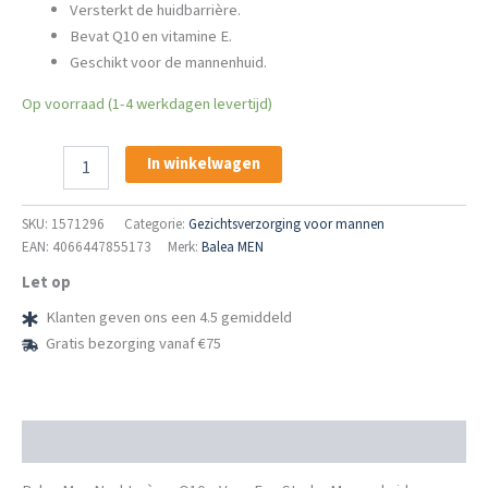
Versterkt de huidbarrière.
Bevat Q10 en vitamine E.
Geschikt voor de mannenhuid.
Op voorraad (1-4 werkdagen levertijd)
Balea
In winkelwagen
Men
Nachtcrème
Q10
SKU:
1571296
Categorie:
Gezichtsverzorging voor mannen
aantal
EAN: 4066447855173
Merk:
Balea MEN
Let op
Klanten geven ons een 4.5 gemiddeld
Gratis bezorging vanaf €75
Beschrijving