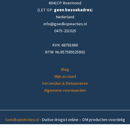
6041CP Roermond
(LET OP:
geen bezoekadres
)
Nederland
info@goedkopeacties.nl
0475-231025
KVK: 68781660
BTW: NL857589325B01
Blog
Mijn account
Verzenden & Retourneren
Algemene voorwaarden
GoedkopeActies.nl
- Duitse drogist online – DM producten voordelig
thuisbezorgd in
Nederland
&
België