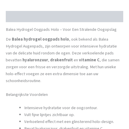
Beschrijving
Balea Hydrogel Oogpads Holo – Voor Een Stralende Oogopslag
De
Balea hydrogel oogpads holo
, ook bekend als Balea
Hydrogel Augenpads, zijn ontworpen voor intensieve hydratatie
van de delicate huid rondom de ogen. Deze verkoelende pads
bevatten
hyaluronzuur
,
drakenfruit
en
vitamine C
, die samen
zorgen voor een frisse en verzorgde uitstraling. Met hun unieke
holo-effect voegen ze een extra dimensie toe aan uw
schoonheidsroutine.
Belangrijkste Voordelen
Intensieve hydratatie voor de oogcontour.
Vult fijne lijntjes zichtbaar op.
Verkoelend effect met een glinsterend holo-design.
Bevat hyaluronzuur, drakenfruit en vitamine C.