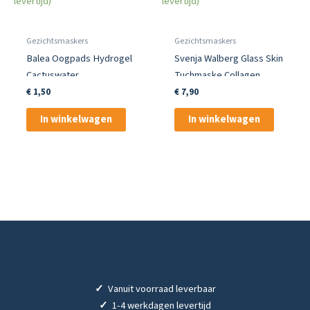
levertijd)
levertijd)
Gezichtsmaskers
Gezichtsmaskers
Balea Oogpads Hydrogel
Svenja Walberg Glass Skin
Cactuswater
Tuchmaske Collagen
€
1,50
€
7,90
In winkelwagen
In winkelwagen
✓
Vanuit voorraad leverbaar
✓
1-4 werkdagen levertijd