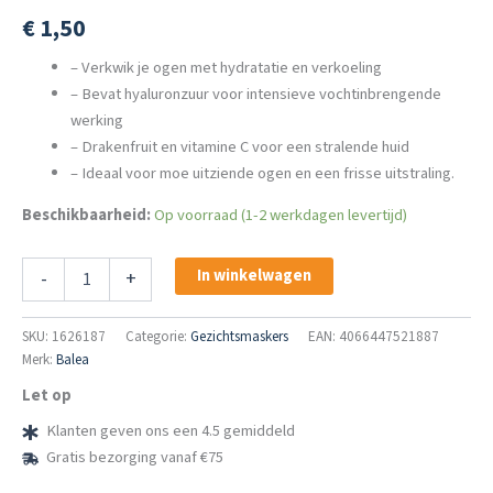
€
1,50
– Verkwik je ogen met hydratatie en verkoeling
– Bevat hyaluronzuur voor intensieve vochtinbrengende
werking
– Drakenfruit en vitamine C voor een stralende huid
– Ideaal voor moe uitziende ogen en een frisse uitstraling.
Beschikbaarheid:
Op voorraad (1-2 werkdagen levertijd)
Balea
In winkelwagen
-
+
Hydrogel
Oogpads
Holo
SKU:
1626187
Categorie:
Gezichtsmaskers
EAN: 4066447521887
–
Merk:
Balea
Stralende
Let op
Ogen
aantal
Klanten geven ons een 4.5 gemiddeld
Gratis bezorging vanaf €75