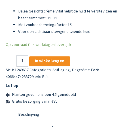
Balea Gezichtscrème Vital helpt de huid te verstevigen en
beschermt met SPF 15.
Met zonbeschermingsfactor 15
Voor een zichtbaar steviger uitziende huid
Op voorraad (1-4 werkdagen levertijd)
Balea
In winkelwagen
Gezichtscrème
Vital
SKU:
1249637
Categorieën:
Anti-aging
,
Dagcrème
EAN:
Verstevigend
4066447428872
Merk:
Balea
SPF
Let op
15
aantal
Klanten geven ons een 4.5 gemiddeld
Gratis bezorging vanaf €75
Beschrijving