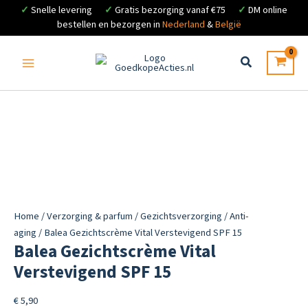
✓
Snelle levering
✓
Gratis bezorging vanaf €75
✓
DM online
bestellen en bezorgen in
Nederland
&
België
Ga
naar
de
inhoud
Home
/
Verzorging & parfum
/
Gezichtsverzorging
/
Anti-
aging
/ Balea Gezichtscrème Vital Verstevigend SPF 15
Balea Gezichtscrème Vital
Verstevigend SPF 15
€
5,90