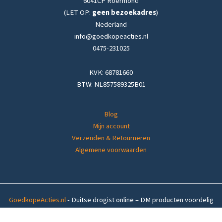
6041CP Roermond
(LET OP:
geen bezoekadres
)
Nederland
info@goedkopeacties.nl
0475-231025
KVK: 68781660
BTW: NL857589325B01
Blog
Mijn account
Verzenden & Retourneren
Algemene voorwaarden
GoedkopeActies.nl
- Duitse drogist online – DM producten voordelig
thuisbezorgd in
Nederland
&
België
Op voorraad (1-4