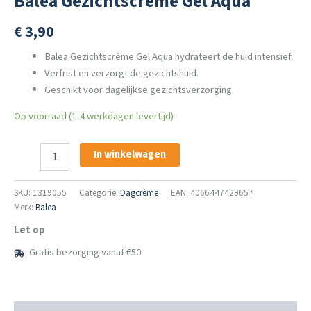
Balea Gezichtscrème Gel Aqua
€
3,90
Balea Gezichtscrème Gel Aqua hydrateert de huid intensief.
Verfrist en verzorgt de gezichtshuid.
Geschikt voor dagelijkse gezichtsverzorging.
Op voorraad (1-4 werkdagen levertijd)
Balea
In winkelwagen
Gezichtscrème
Gel
Aqua
SKU:
1319055
Categorie:
Dagcrème
EAN: 4066447429657
aantal
Merk:
Balea
Let op
Gratis bezorging vanaf €50