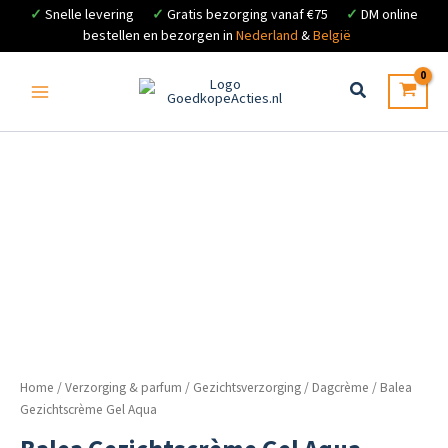
✓
Snelle levering
✓
Gratis bezorging vanaf €75
✓
DM online
bestellen en bezorgen in
Nederland
&
België
Ga
naar
de
inhoud
Home
/
Verzorging & parfum
/
Gezichtsverzorging
/
Dagcrème
/ Balea
Gezichtscrème Gel Aqua