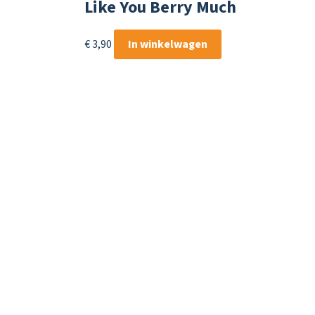
Like You Berry Much
€
3,90
In winkelwagen