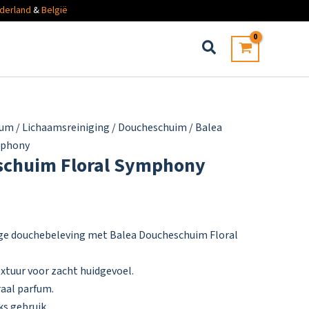
derland
&
België
fum
/
Lichaamsreiniging
/
Doucheschuim
/ Balea
mphony
schuim Floral Symphony
ge douchebeleving met Balea Doucheschuim Floral
xtuur voor zacht huidgevoel.
raal parfum.
ks gebruik.