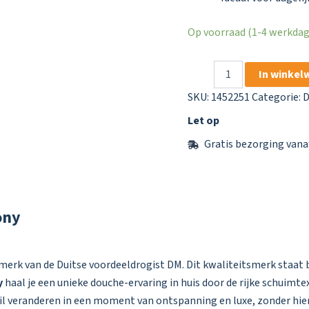
Op voorraad (1-4 werkdage
Balea
In winkel
Doucheschuim
Floral
SKU:
1452251
Categorie:
D
Symphony
Let op
aantal
Gratis bezorging vana
ony
merk van de Duitse voordeeldrogist DM. Dit kwaliteitsmerk staa
y
haal je een unieke douche-ervaring in huis door de rijke schuimt
wil veranderen in een moment van ontspanning en luxe, zonder hier