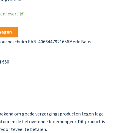
n levertijd)
wagen
oucheschuim
EAN: 4066447921656
Merk:
Balea
f €50
t bekend om goede verzorgingsproducten tegen lage
extuur en de betoverende bloemengeur. Dit product is
voor teveel te betalen.