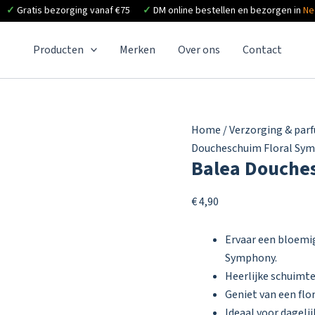
✓
Gratis bezorging vanaf €75
✓
DM online bestellen en bezorgen in
Ne
Producten
Merken
Over ons
Contact
Home
/
Verzorging & par
Doucheschuim Floral Sy
Balea Douche
€
4,90
Ervaar een bloemi
Symphony.
Heerlijke schuimte
Geniet van een flo
Ideaal voor dagelij