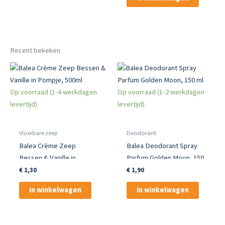
Recent bekeken
Op voorraad (1-4 werkdagen
Op voorraad (1-2 werkdagen
levertijd)
levertijd)
Vloeibare zeep
Deodorant
Balea Crème Zeep
Balea Deodorant Spray
Bessen & Vanille in
Parfum Golden Moon, 150
Pompje, 500ml
ml
€
1,30
€
1,90
In winkelwagen
In winkelwagen