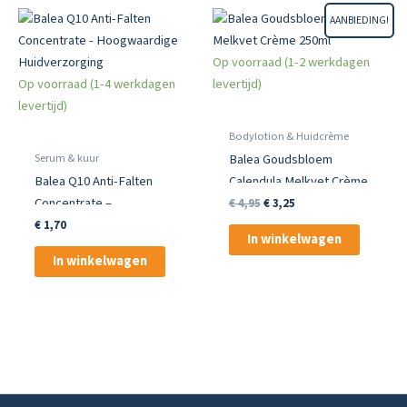
AANBIEDING!
Op voorraad (1-2 werkdagen
Op voorraad (1-4 werkdagen
levertijd)
levertijd)
Bodylotion & Huidcrème
Serum & kuur
Balea Goudsbloem
Balea Q10 Anti-Falten
Calendula Melkvet Crème
Concentrate –
250ml
Oorspronkelijke
Huidige
€
4,95
€
3,25
prijs
prijs
Hoogwaardige
€
1,70
was:
is:
In winkelwagen
Huidverzorging
€ 4,95.
€ 3,25.
In winkelwagen