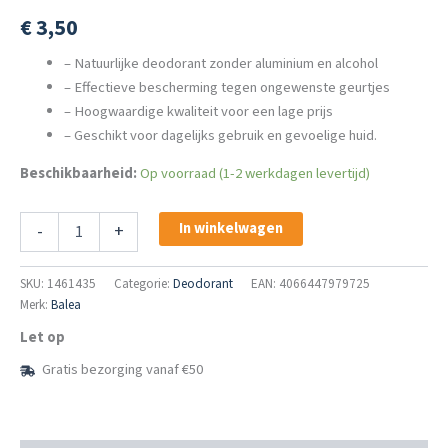
€
3,50
– Natuurlijke deodorant zonder aluminium en alcohol
– Effectieve bescherming tegen ongewenste geurtjes
– Hoogwaardige kwaliteit voor een lage prijs
– Geschikt voor dagelijks gebruik en gevoelige huid.
Beschikbaarheid:
Op voorraad (1-2 werkdagen levertijd)
Balea
In winkelwagen
-
+
Deodorantcrème
Met
Zuiveringszout
SKU:
1461435
Categorie:
Deodorant
EAN: 4066447979725
50
Merk:
Balea
Ml
Let op
aantal
Gratis bezorging vanaf €50