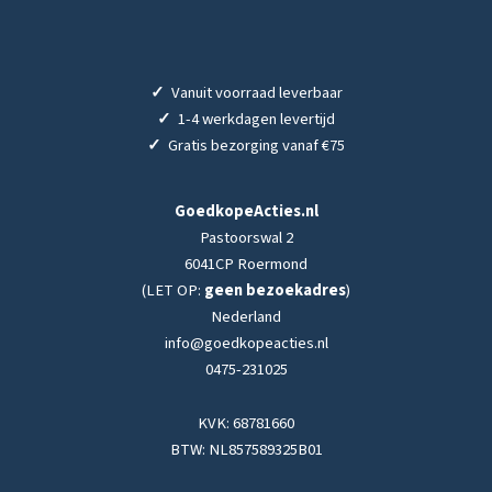
✓
Vanuit voorraad leverbaar
✓
1-4 werkdagen levertijd
✓
Gratis bezorging vanaf €75
GoedkopeActies.nl
Pastoorswal 2
6041CP Roermond
(LET OP:
geen bezoekadres
)
Nederland
info@goedkopeacties.nl
0475-231025
KVK: 68781660
BTW: NL857589325B01