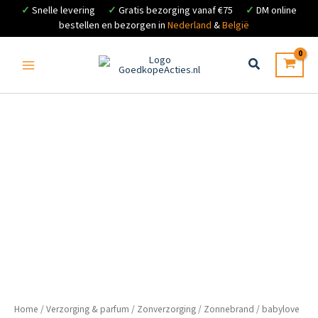
✓
Snelle levering
✓
Gratis bezorging vanaf €75
✓
DM online
bestellen en bezorgen in
Nederland
&
België
Ga
naar
de
inhoud
Home
/
Verzorging & parfum
/
Zonverzorging
/
Zonnebrand
/ babylove