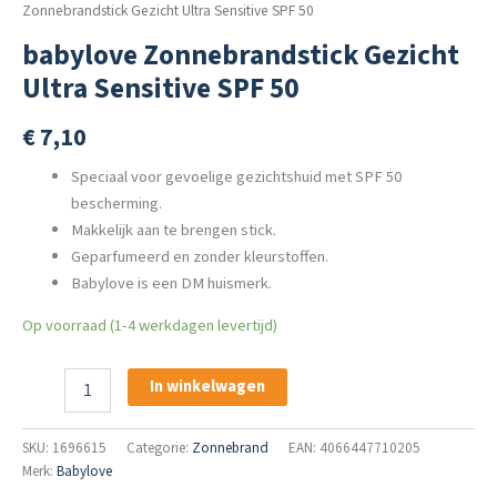
Zonnebrandstick Gezicht Ultra Sensitive SPF 50
babylove Zonnebrandstick Gezicht
Ultra Sensitive SPF 50
€
7,10
Speciaal voor gevoelige gezichtshuid met SPF 50
bescherming.
Makkelijk aan te brengen stick.
Geparfumeerd en zonder kleurstoffen.
Babylove is een DM huismerk.
Op voorraad (1-4 werkdagen levertijd)
babylove
In winkelwagen
Zonnebrandstick
Gezicht
Ultra
SKU:
1696615
Categorie:
Zonnebrand
EAN: 4066447710205
Sensitive
Merk:
Babylove
SPF