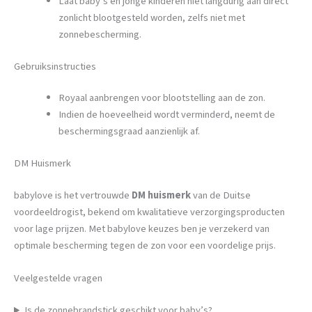
Laat baby’s en jonge kinderen niet langdurig aan direct
zonlicht blootgesteld worden, zelfs niet met
zonnebescherming.
Gebruiksinstructies
Royaal aanbrengen voor blootstelling aan de zon.
Indien de hoeveelheid wordt verminderd, neemt de
beschermingsgraad aanzienlijk af.
DM Huismerk
babylove is het vertrouwde
DM huismerk
van de Duitse
voordeeldrogist, bekend om kwalitatieve verzorgingsproducten
voor lage prijzen. Met babylove keuzes ben je verzekerd van
optimale bescherming tegen de zon voor een voordelige prijs.
Veelgestelde vragen
Is de zonnebrandstick geschikt voor baby’s?