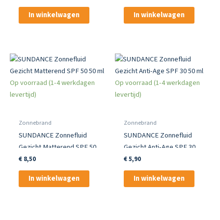
In winkelwagen
In winkelwagen
Op voorraad (1-4 werkdagen
Op voorraad (1-4 werkdagen
levertijd)
levertijd)
Zonnebrand
Zonnebrand
SUNDANCE Zonnefluid
SUNDANCE Zonnefluid
Gezicht Matterend SPF 50
Gezicht Anti-Age SPF 30
50 ml
50 ml
€
8,50
€
5,90
In winkelwagen
In winkelwagen