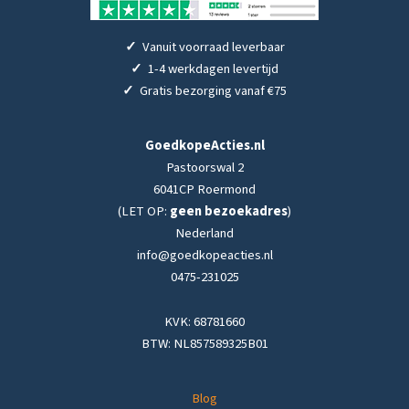
✓
Vanuit voorraad leverbaar
✓
1-4 werkdagen levertijd
✓
Gratis bezorging vanaf €75
GoedkopeActies.nl
Pastoorswal 2
6041CP Roermond
(LET OP:
geen bezoekadres
)
Nederland
info@goedkopeacties.nl
0475-231025
KVK: 68781660
BTW: NL857589325B01
Blog