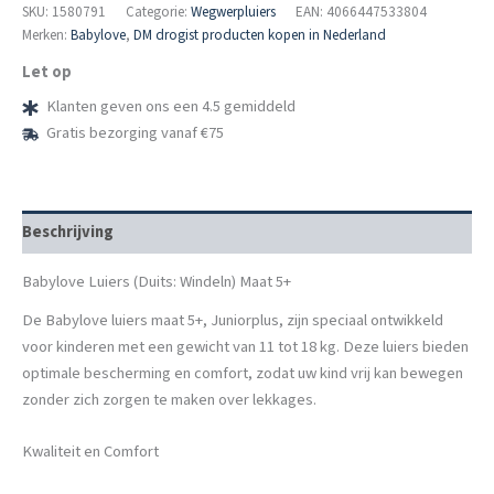
5+,
SKU:
1580791
Categorie:
Wegwerpluiers
EAN: 4066447533804
Juniorplus,
Merken:
Babylove
,
DM drogist producten kopen in Nederland
11-
Let op
18
kg
Klanten geven ons een 4.5 gemiddeld
aantal
Gratis bezorging vanaf €75
Beschrijving
Babylove Luiers (Duits: Windeln) Maat 5+
De Babylove luiers maat 5+, Juniorplus, zijn speciaal ontwikkeld
voor kinderen met een gewicht van 11 tot 18 kg. Deze luiers bieden
optimale bescherming en comfort, zodat uw kind vrij kan bewegen
zonder zich zorgen te maken over lekkages.
Kwaliteit en Comfort