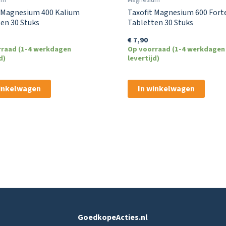
t Magnesium 400 Kalium
Taxofit Magnesium 600 Fort
en 30 Stuks
Tabletten 30 Stuks
€
7,90
rraad (1-4 werkdagen
Op voorraad (1-4 werkdagen
d)
levertijd)
winkelwagen
In winkelwagen
GoedkopeActies.nl