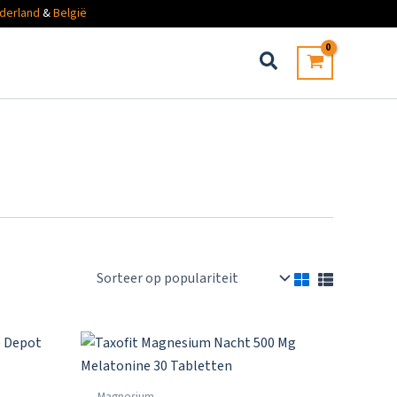
derland
&
België
Magnesium