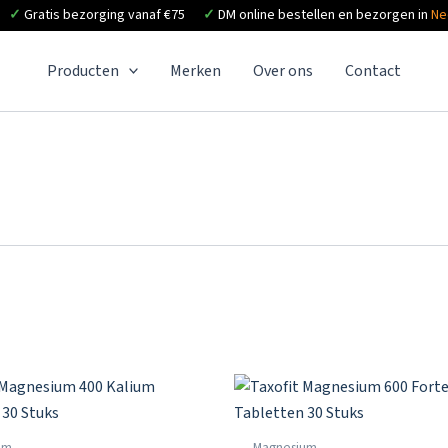
✓
Gratis bezorging vanaf €75
✓
DM online bestellen en bezorgen in
Ne
Producten
Merken
Over ons
Contact
um
Magnesium