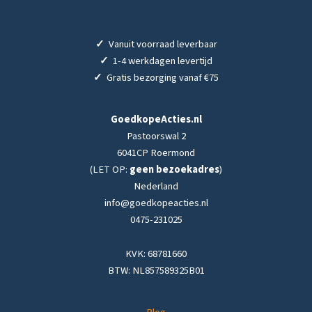
✓
Vanuit voorraad leverbaar
✓
1-4 werkdagen levertijd
✓
Gratis bezorging vanaf €75
GoedkopeActies.nl
Pastoorswal 2
6041CP Roermond
(LET OP:
geen bezoekadres
)
Nederland
info@goedkopeacties.nl
0475-231025
KVK: 68781660
BTW: NL857589325B01