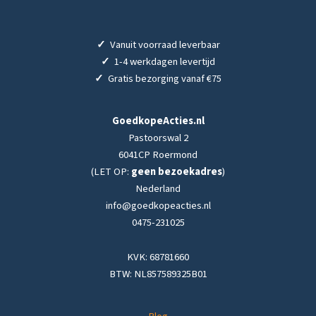
✓
Vanuit voorraad leverbaar
✓
1-4 werkdagen levertijd
✓
Gratis bezorging vanaf €75
GoedkopeActies.nl
Pastoorswal 2
6041CP Roermond
(LET OP:
geen bezoekadres
)
Nederland
info@goedkopeacties.nl
0475-231025
KVK: 68781660
BTW: NL857589325B01